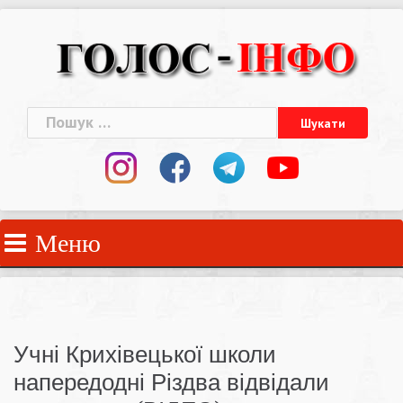
Skip
to
content
Пошук:
Меню
Учні Крихівецької школи
напередодні Різдва відвідали