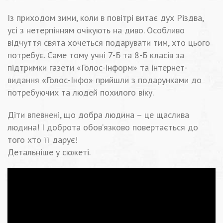
Із приходом зими, коли в повітрі витає дух Різдва,
усі з нетерпінням очікують на диво. Особливо
відчуття свята хочеться подарувати тим, хто цього
потребує. Саме тому учні 7-Б та 8-Б класів за
підтримки газети «Голос-інформ» та інтернет-
видання «Голос-Інфо» прийшли з подарунками до
потребуючих та людей похилого віку.
Діти впевнені, що добра людина – це щаслива
людина! І доброта обов’язково повертається до
того хто її дарує!
Детальніше у сюжеті.