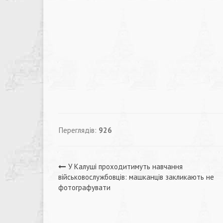
Переглядів:
926
Навігація
У Калуші проходитимуть навчання
військовослужбовців: машканців закликають не
записів
фотографувати