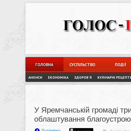
Skip
to
content
ГОЛОВНА
СУСПІЛЬСТВО
ПОДІЇ
АНОНСИ
ЕКОНОМІКА
ЗДОРОВ`Я
КУЛІНАРНІ РЕЦЕПТ
У Яремчанській громаді тр
облаштування благоустрою
Поділитись