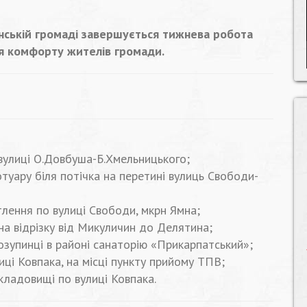
анській громаді завершується тижнева робота
 комфорту жителів громади.
вулиці О.Довбуша-Б.Хмельницького;
туару біля потічка на перетині вулиць Свободи-
лення по вулиці Свободи, мкрн Ямна;
на відрізку від Микуличин до Делятина;
тозупинці в районі санаторію «Прикарпатський»;
иці Ковпака, на місці пункту прийому ТПВ;
кладовищі по вулиці Ковпака.