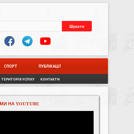
СПОРТ
ПУБЛІКАЦІЇ
ТЕРИТОРІЯ УСПІХУ
КОНТАКТИ
МИ НА YOUTUBE
Відеопрогравач