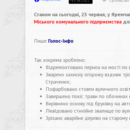
Суспільство
25.06.2022
Станом на сьогодні, 25 червня, у Яремч
Міського комунального підприємства
для
Пише
Голос-Інфо
Так зокрема зроблено:
Відремонтовано перила на мості по 
Зварено захисну огорожу вздовж тро
Страчених;
Пофарбовано стовпи вуличного освіт
Завершено покіс трави по обочинах 
Вирівняно основу під бруківку на ав
Ліквідовано стихійне звалище по вул
Зрізано аварійне дерево на старому 