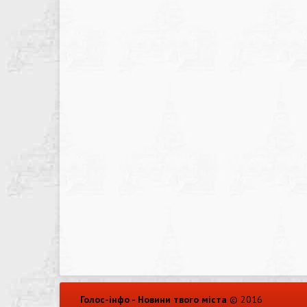
Голос-інфо - Новини твого міста
© 2016