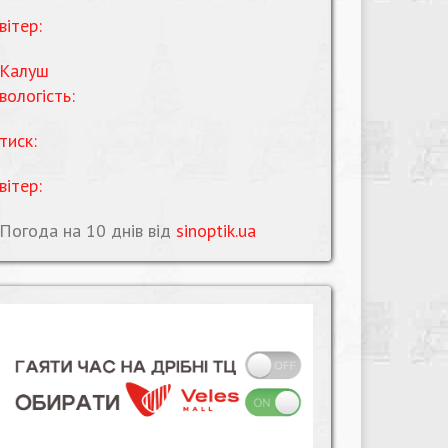
вітер:
Калуш
вологість:
тиск:
вітер:
Погода на 10 днів від
sinoptik.ua