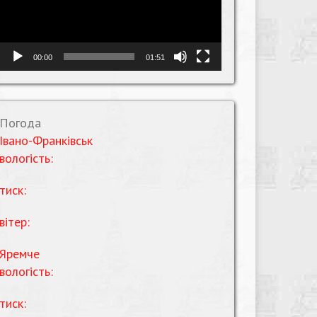
00:00
01:51
Погода
Івано-Франківськ
вологість:
тиск:
вітер:
Яремче
вологість:
тиск: