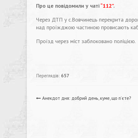
Про це повідомили у чаті
“112”
.
Через ДТП у с.Вовчинець перекрита дорог
над проїжджою частиною провисають каб
Проїзд через міст заблоковано поліцією.
Переглядів:
657
Навігація
Анекдот дня: добрий день, куме, що п’єте?
записів