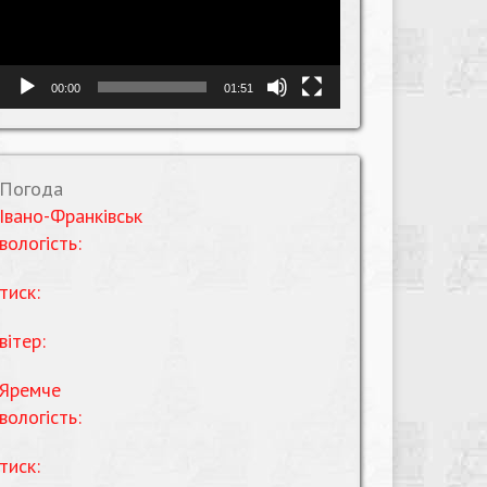
00:00
01:51
Погода
Івано-Франківськ
вологість:
тиск:
вітер:
Яремче
вологість:
тиск: