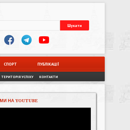
СПОРТ
ПУБЛІКАЦІЇ
ТЕРИТОРІЯ УСПІХУ
КОНТАКТИ
МИ НА YOUTUBE
Відеопрогравач