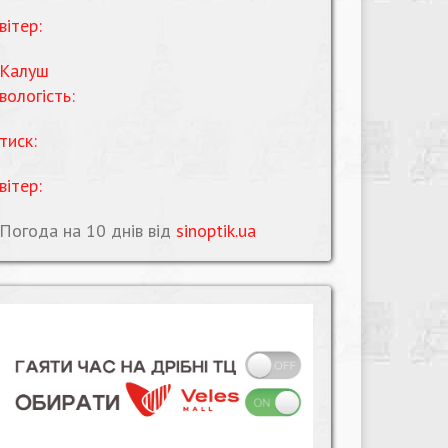
вітер:
Калуш
вологість:
тиск:
вітер:
Погода на 10 днів від
sinoptik.ua