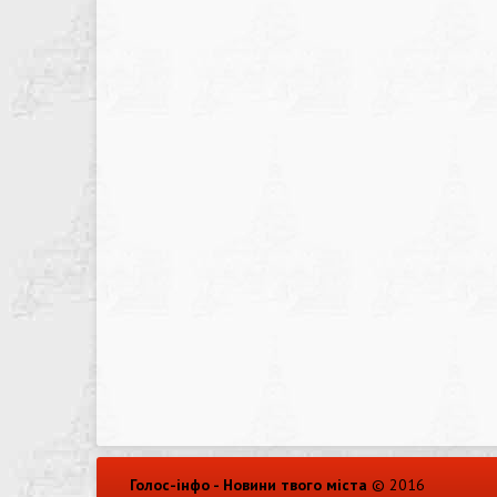
Голос-інфо - Новини твого міста
© 2016