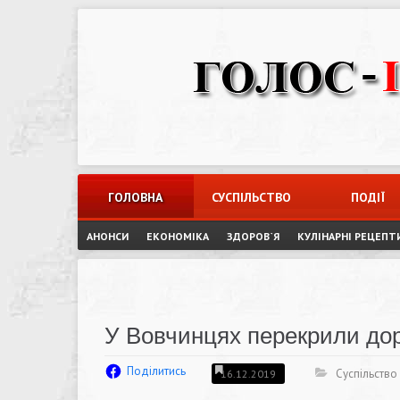
Skip
to
content
ГОЛОВНА
СУСПІЛЬСТВО
ПОДІЇ
АНОНСИ
ЕКОНОМІКА
ЗДОРОВ`Я
КУЛІНАРНІ РЕЦЕПТ
У Вовчинцях перекрили до
Поділитись
Суспільство
16.12.2019