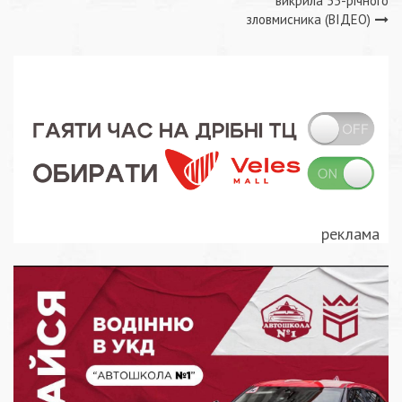
викрила 55-річного
зловмисника (ВІДЕО)