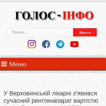
Skip
to
content
Пошук:
Меню
У Верховинській лікарні з’явився
сучасний рентгенапарат вартістю