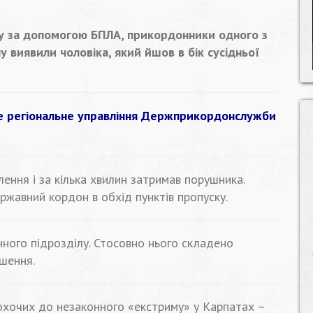
у за допомогою БПЛА, прикордонники одного з
у виявили чоловіка, який йшов в бік сусідньої
е регіональне управління Держприкордонслужби
ння і за кілька хвилин затримав порушника.
ржавний кордон в обхід пунктів пропуску.
ого підрозділу. Стосовно нього складено
шення.
охочих до незаконного «екстриму» у Карпатах –