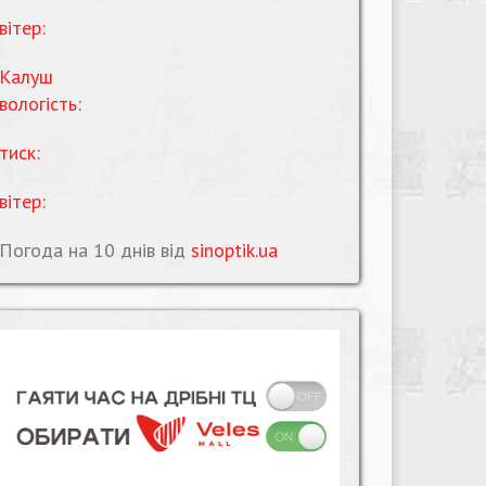
вітер:
Калуш
вологість:
тиск:
вітер:
Погода на 10 днів від
sinoptik.ua