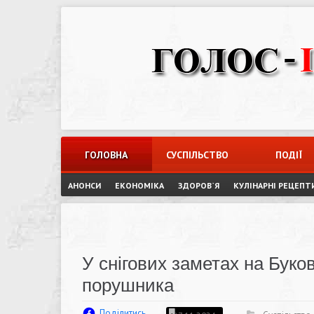
Skip
to
content
ГОЛОВНА
СУСПІЛЬСТВО
ПОДІЇ
АНОНСИ
ЕКОНОМІКА
ЗДОРОВ`Я
КУЛІНАРНІ РЕЦЕПТ
У снігових заметах на Бук
порушника
Поділитись