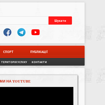
СПОРТ
ПУБЛІКАЦІЇ
ТЕРИТОРІЯ УСПІХУ
КОНТАКТИ
МИ НА YOUTUBE
Відеопрогравач