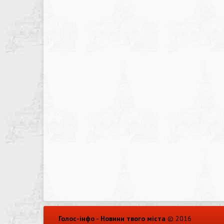
Голос-інфо - Новини твого міста
© 2016