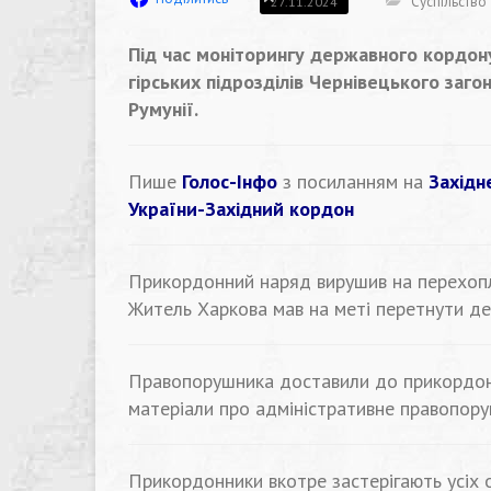
Суспільство
27.11.2024
Під час моніторингу державного кордон
гірських підрозділів Чернівецького загон
Румунії.
Пише
Голос-Інфо
з посиланням на
Західн
України-Західний кордон
Прикордонний наряд вирушив на перехопле
Житель Харкова мав на меті перетнути де
Правопорушника доставили до прикордонн
матеріали про адміністративне правопору
Прикордонники вкотре застерігають усіх 