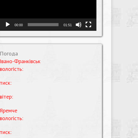
00:00
01:51
Погода
Івано-Франківськ
вологість:
тиск:
вітер:
Яремче
вологість:
тиск: