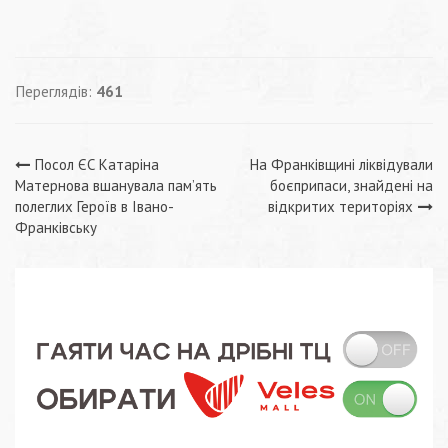
Переглядів:
461
Навігація
Посол ЄС Катаріна
На Франківщині ліквідували
Матернова вшанувала пам’ять
боєприпаси, знайдені на
записів
полеглих Героїв в Івано-
відкритих територіях
Франківську