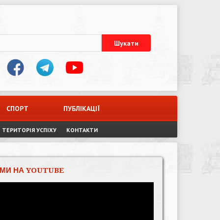
СПОРТ
ПУБЛІКАЦІЇ
ТЕРИТОРІЯ УСПІХУ
КОНТАКТИ
МИ НА YOUTUBE
Відеопрогравач