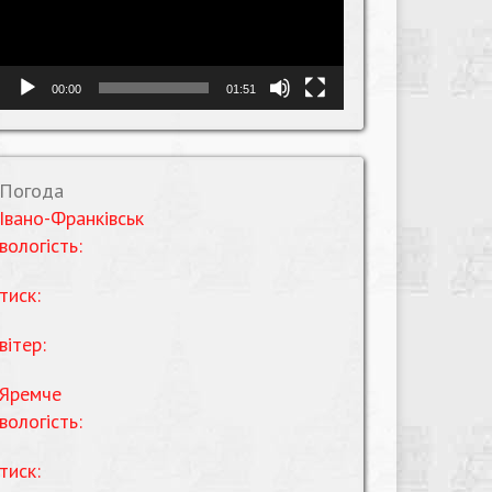
00:00
01:51
Погода
Івано-Франківськ
вологість:
тиск:
вітер:
Яремче
вологість:
тиск: