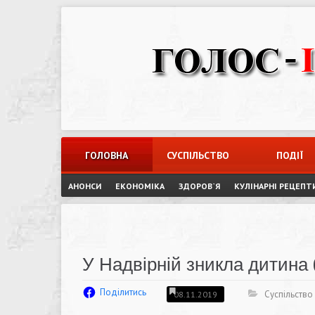
Skip
to
content
ГОЛОВНА
СУСПІЛЬСТВО
ПОДІЇ
АНОНСИ
ЕКОНОМІКА
ЗДОРОВ`Я
КУЛІНАРНІ РЕЦЕПТ
У Надвірній зникла дитина
Поділитись
Суспільство
08.11.2019