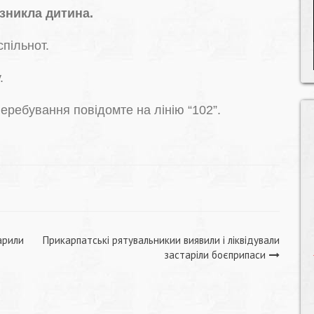
 зникла дитина.
спільнот.
у.
еребування повідомте на лінію “102”.
арили
Прикарпатські рятувальникии виявили і ліквідували
застаріли боєприпаси