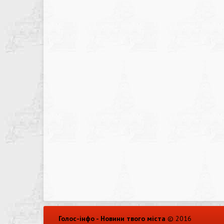
Голос-інфо - Новини твого міста
© 2016