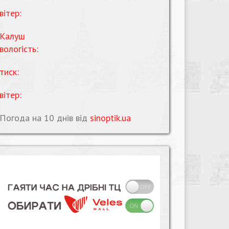
вітер:
Калуш
вологість:
тиск:
вітер:
Погода на 10 днів від
sinoptik.ua