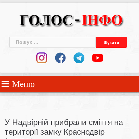
Skip
to
content
Пошук:
Меню
У Надвірній прибрали сміття на
території замку Краснодвір