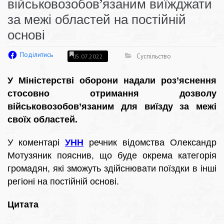
військовозобов’язаним виїжджати
за межі областей на постійній
основі
Поділитись
Суспільство
05.07.2022
У Міністерстві оборони надали роз’яснення
стосовно отримання дозволу
військовозобов’язаним для виїзду за межі
своїх областей.
У коментарі
УНН
речник відомства Олександр
Мотузяник пояснив, що буде окрема категорія
громадян, які зможуть здійснювати поїздки в інші
регіоні на постійній основі.
Цитата