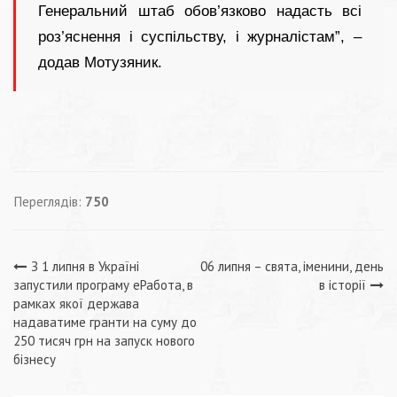
Генеральний штаб обов’язково надасть всі
роз’яснення і суспільству, і журналістам”, –
додав Мотузяник.
Переглядів:
750
Навігація
З 1 липня в Україні
06 липня – свята, іменини, день
запустили програму еРабота, в
в історії
записів
рамках якої держава
надаватиме гранти на суму до
250 тисяч грн на запуск нового
бізнесу