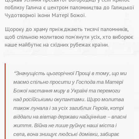
поблизу Галича є центром паломництва до Галицької
Чудотворної ікони Матері Божої.
Щороку до храму приїжджають тисячі паломників,
щоб спільною молитвою пом’янути усіх, хто виборює
наше майбутнє на східних рубежах країни.
“Значущість цьогорічної Прощі в тому, що ми
маємо спільно просити у Господа та Матері
Божої настання миру в Україні та перемоги
над російськими окупантами. Щиро молитва
також лунала і за усіх загиблих Героїв, котрі
віддали на вівтар держави найцінніше – власні
життя. Війна не лише руйнує наші міста і
села, вона знищує людські домівки, забирає