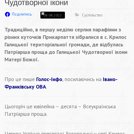
Чудотворної ікони
Поділитись
Суспільство
08.08.2022
Традиційно, в першу неділю серпня парафіяни з
різних куточків Прикарпаття зібралися в с. Крилос
Галицької територіальної громади, де відбулась
Патріарша проща до Галицької Чудотворної ікони
Матері Божої.
Про це пише
Голос-Інфо
, посилаючись на
Івано-
Франківську ОВА
.
Цьогоріч це ювілейна – десята – Всеукраїнська
Патріарша проща.
Церква Успіння пресвятої Богородиці у селі Крилос