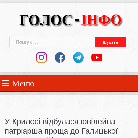
Skip
to
content
Пошук:
Меню
У Крилосі відбулася ювілейна
патріарша проща до Галицької