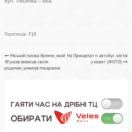
вул. Лисенка – 66а.
Переглядів:
715
Навігація
Міський голова Яремче, який
На Прикарпатті автобус злетів
40 разів виписав своїм
у кювет (ФОТО)
записів
родичам, уникнув покарання