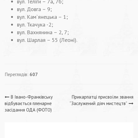
вул. Теліги – 7а, 7б;
вул. Довга – 9;
вул. Кам`янецька – 1;
вул. Ткачука -2;
вул. Вахнянина – 2, 7;
вул. Шарлая – 55 (Леоні).
Переглядів:
607
Навігація
В Івано-Франківську
Прикарпатці присвоїли звання
відбувається пленарне
“Заслужений діяч мистецтв”
записів
засідання ОДА (ФОТО)