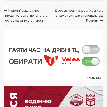
Навігація
Коломийська єпархія
Двоє аспірантів франківського
приєднається з допомогою
вишу отримали степендію від
записів
постраждалим від повені
Кабміну