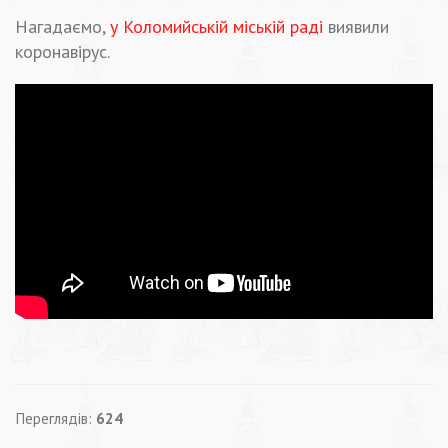
Нагадаємо,
у Коломийській міській раді
виявили
коронавірус.
Переглядів:
624