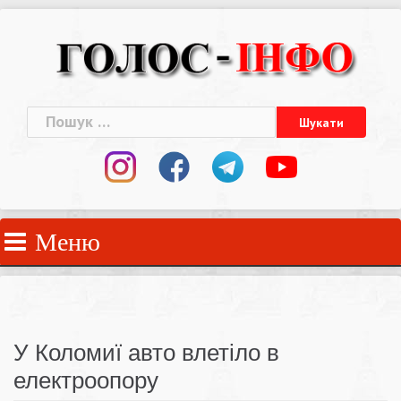
Skip
to
content
Пошук:
Меню
У Коломиї авто влетіло в
електроопору