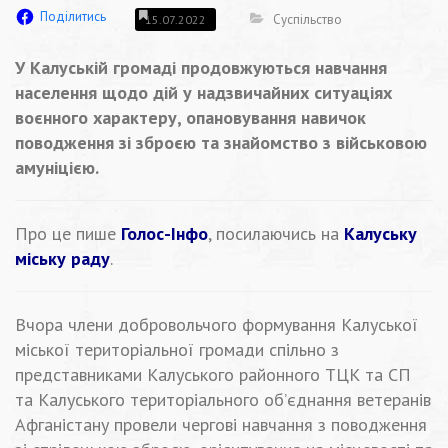
Поділитись
Суспільство
15.07.2022
У Калуській громаді продовжуються навчання
населення щодо дій у надзвичайних ситуаціях
воєнного характеру, опановування навичок
поводження зі зброєю та знайомство з військовою
амуніцією.
Про це пише
Голос-Інфо
, посилаючись на
Калуську
міську раду
.
Вчора члени добровольчого формування Калуської
міської територіальної громади спільно з
представниками Калуського районного ТЦК та СП
та Калуського територіального об’єднання ветеранів
Афганістану провели чергові навчання з поводження