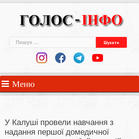
Skip
to
content
Пошук:
Меню
У Калуші провели навчання з
надання першої домедичної