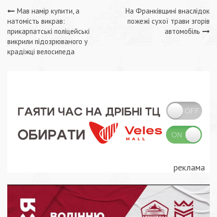
Навігація
Мав намір купити, а
На Франківщині внаслідок
натомість викрав:
пожежі сухої трави згорів
записів
прикарпатські поліцейські
автомобіль
викрили підозрюваного у
крадіжці велосипеда