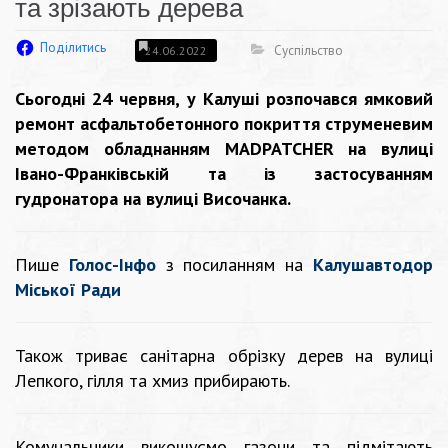
та зрізають дерева
Поділитись
Суспільство
24.06.2022
Сьогодні 24 червня, у Калуші розпочався ямковий
ремонт асфальтобетонного покриття струменевим
методом обладнанням MADPATCHER на вулиці
Івано-Франківській та із застосуванням
гудронатора на вулиці Височанка.
Пише
Голос-Інфо
з посиланням на
Калушавтодор
Міської Ради
Також триває санітарна обрізку дерев на вулиці
Лепкого, гілля та хмиз прибирають.
Комунальники викошуємо газони та підмітають