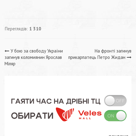
Переглядів:
1 310
Навігація
У бою за свободу України
На фронті загинув
загинув коломиянин Ярослав
прикарпатець Петро Жидан
записів
Міляр