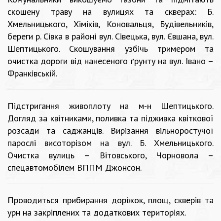
скошену траву на вулицях та скверах: Б.
Хмельницького, Хіміків, Коновальця, Будівельників,
береги р. Сівка в районі вул. Сівецька, вул. Євшана, вул.
Шептицького. Скошування узбічь тримером та
очистка дороги від нанесеного ґрунту на вул. Івано –
Франківській.
Підстригання живоплоту на м-н Шептицького.
Догляд за квітниками, поливка та підживка квіткової
розсади та саджанців. Вирізання вільноростучої
парослі висоторізом на вул. Б. Хмельницького.
Очистка вулиць – Вітовського, Чорновола –
спецавтомобілем ВППМ Джонсон.
Проводиться прибирання доріжок, площ, скверів та
урн на закріплених та додаткових територіях.