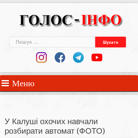
Skip
to
content
Пошук:
Меню
У Калуші охочих навчали
розбирати автомат (ФОТО)