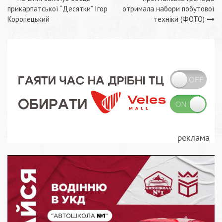
Навігація
прикарпатської “Десятки” Ігор
отримала набори побутової
записів
Коропецький
техніки (ФОТО)