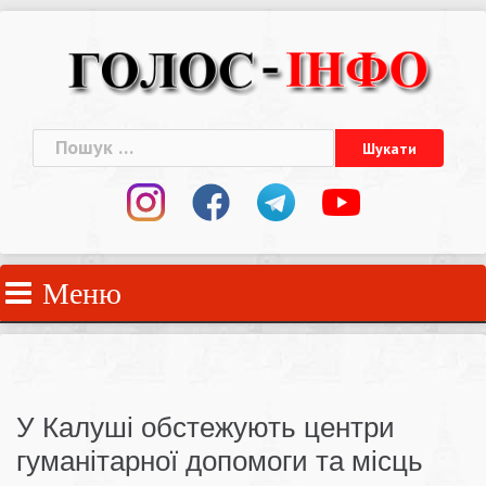
Skip
to
content
Пошук:
Меню
У Калуші обстежують центри
гуманітарної допомоги та місць