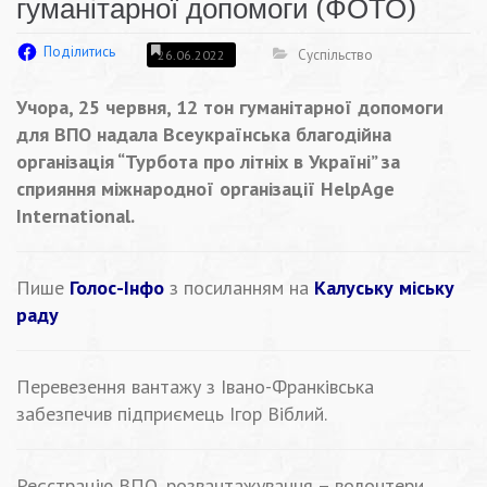
гуманітарної допомоги (ФОТО)
Поділитись
Суспільство
26.06.2022
Учора, 25 червня, 12 тон гуманітарної допомоги
для ВПО надала Всеукраїнська благодійна
організація “Турбота про літніх в Україні” за
сприяння міжнародної організації HelpAge
International.
Пише
Голос-Інфо
з посиланням на
Калуську міську
раду
Перевезення вантажу з Івано-Франківська
забезпечив підприємець Ігор Віблий.
Реєстрацію ВПО, розвантажування – волонтери