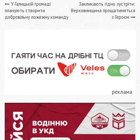
Навігація
У Галицькій громаді
Закликають гідно зустріти:
планують створити
Верховинщина прощатиметься
записів
добровільну пожежну команду
з Героєм