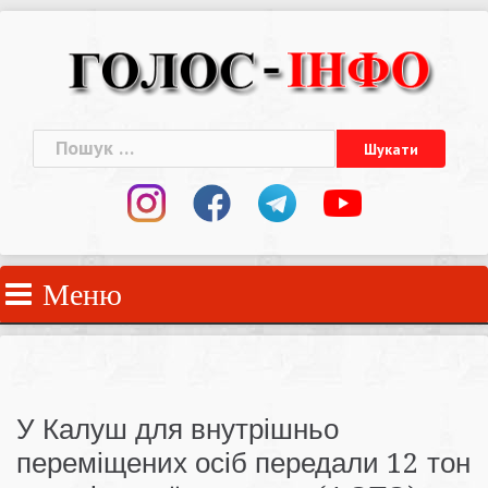
Skip
to
content
Пошук:
Меню
У Калуш для внутрішньо
переміщених осіб передали 12 тон