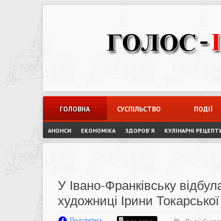
Skip
to
content
ГОЛОВНА
СУСПІЛЬСТВО
ПОДІЇ
АНОНСИ
ЕКОНОМІКА
ЗДОРОВ`Я
КУЛІНАРНІ РЕЦЕПТ
У Івано-Франківську відбул
художниці Ірини Токарськ
Поділитись