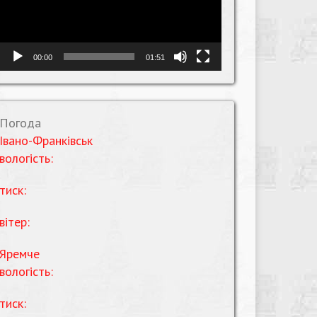
00:00
01:51
Погода
Івано-Франківськ
вологість:
тиск:
вітер:
Яремче
вологість:
тиск: