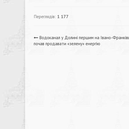
Переглядів:
1 177
Навігація
Водоканал у Долині першим на Івано-Франків
почав продавати «зелену» енергію
записів