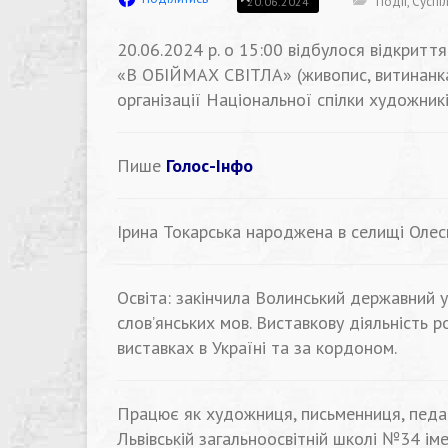
Події
,
Суспі
20.06.2024
20.06.2024 р. о 15:00 відбулося
відкриття
«В ОБІЙМАХ СВІТЛА» (
живопис
,
витинанк
організації
Національної
спілки
художник
Пише
Голос-Інфо
Ірина Токарська
народжена в селищі Олесь
Освіта: закінчила Волинський державний у
слов’янських мов. Виставкову діяльність р
виставках в Україні та за кордоном.
Працює як художниця, письменниця, педа
Львівській загальноосвітній школі №34 ім