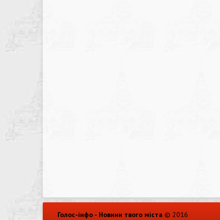
Голос-інфо - Новини твого міста
© 2016