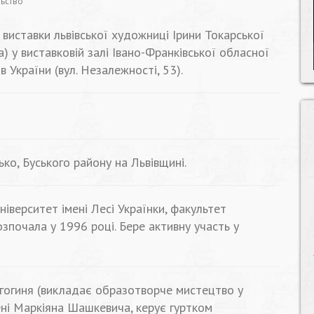
льство
виставки
львівської
художниці
Ірини
Токарської
а
)
у
виставковій
залі
Івано-Франківської
обласної
ів
України
(
вул
.
Незалежності, 53).
ко, Буського району на Львівщині.
ніверситет імені Лесі Українки, факультет
озпочала у 1996 році. Бере активну участь у
гогиня (викладає образотворче мистецтво у
ені Маркіяна Шашкевича, керує гуртком