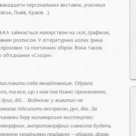
ванадцяти персональних виставок, учасниця
ськ, Львів, Краків…).
ЬКА займається малярством на склі, графікою,
вним розписом. У літературних колах Ірина
 прозових та поетичних збірок. Вона також
о об’єднання «Сходи».
 висловити себе якнайповніше. Обрала
о, та все, що з ним пов’язано: проникнення,
 душі, дій… Водночас у живописі не
помагає підсилити експресію, рух, дію. За
итинанки беру килимарське мистецтво:
 зооморфних, антропоморфних символів будять
ережене українцями прадавніх – образів, форм,