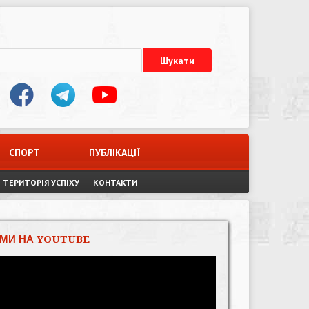
СПОРТ
ПУБЛІКАЦІЇ
ТЕРИТОРІЯ УСПІХУ
КОНТАКТИ
МИ НА YOUTUBE
Відеопрогравач