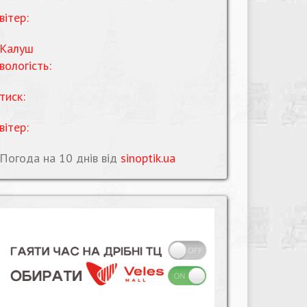
вітер:
Калуш
вологість:
тиск:
вітер:
Погода на 10 днів від
sinoptik.ua