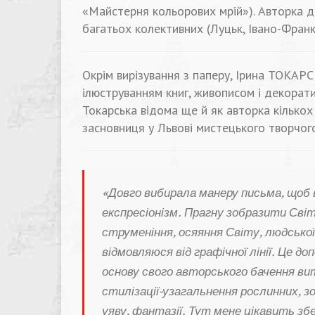
«Майстерня кольорових мрій»). Авторка д
багатьох колективних (Луцьк, Івано-Франків
Окрім вирізування з паперу, Ірина ТОКАРС
ілюструванням книг, живописом і декорати
Токарська відома ще й як авторка кількох
засновниця у Львові мистецького творчог
«Довго вибирала манеру письма, щоб
експресіонізм. Прагну зобразити Світл
струменіння, осяяння Світу, людської
відмовляюся від графічної лінії. Це до
основу свого авторського бачення в
стилізації-узагальнення рослинних,
уяву, фантазії. Тут мене цікавить зб