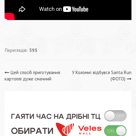
Переглядів:
595
Навігація
Цей спосіб приготування
У Коломиї відбувся Santa Run
картоплі дуже смачний
(ФОТО)
записів