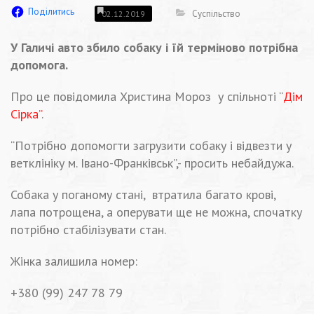
Поділитись
Суспільство
02.12.2019
У Галичі авто збило собаку і їй терміново потрібна
допомога.
Про це повідомила Христина Мороз у спільноті “
Дім
Сірка”
.
“Потрібно допомогти загрузити собаку і відвезти у
ветклініку м. Івано-Франківськ”,- просить небайдужа.
Собака у поганому стані, втратила багато крові,
лапа потрощена, а оперувати ще не можна, спочатку
потрібно стабілізувати стан.
Жінка залишила номер:
‭+380 (99) 247 78 79‬