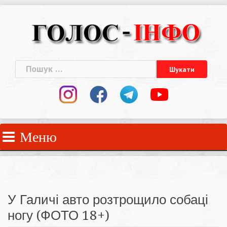
Skip
to
content
Пошук:
Меню
У Галичі авто розтрощило собаці
ногу (ФОТО 18+)