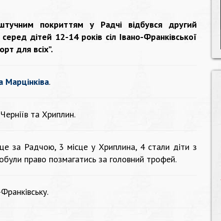
штучним покриттям у Радчі відбувся другий
 серед дітей 12-14 років сіл Івано-Франківської
рт для всіх”.
а Марцінківа
.
 Черніїв та Хриплин.
сце за Радчою, 3 місце у Хриплина, 4 стали діти з
добули право позмагатись за головний трофей.
-Франківську.