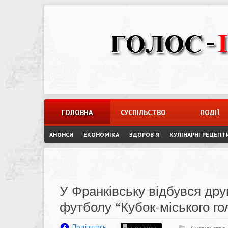
Skip
to
content
ГОЛОВНА
СУСПІЛЬСТВО
ПОДІЇ
АНОНСИ
ЕКОНОМІКА
ЗДОРОВ`Я
КУЛІНАРНІ РЕЦЕПТ
У Франківську відбувся друг
футболу “Кубок-міського г
Поділитись