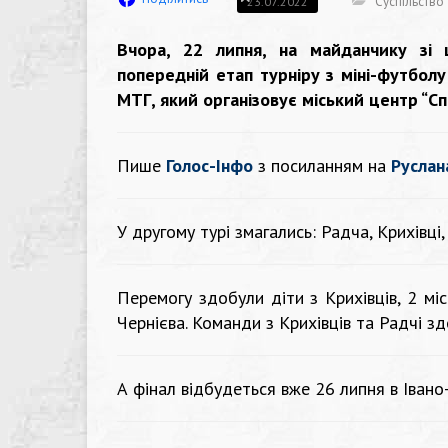
Суспільство
23.07.2022
Вчора, 22 липня, на майданчику зі 
попередній етап турніру з міні-футболу
МТГ, який організовує міський центр “Спо
Пише
Голос-Інфо
з посиланням на
Руслан
У другому турі змагались: Радча, Крихівці,
Перемогу здобули діти з Крихівців, 2 мі
Чернієва. Команди з Крихівців та Радчі з
А фінал відбудеться вже 26 липня в Івано