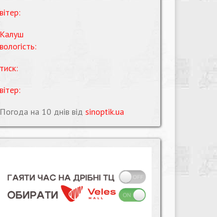
вітер:
Калуш
вологість:
тиск:
вітер:
Погода на 10 днів від
sinoptik.ua