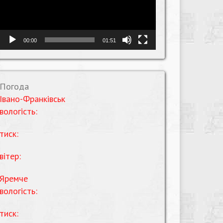
00:00
01:51
Погода
Івано-Франківськ
вологість:
тиск:
вітер:
Яремче
вологість:
тиск: