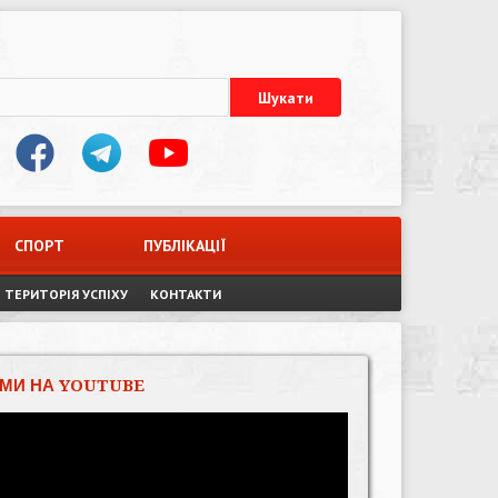
СПОРТ
ПУБЛІКАЦІЇ
ТЕРИТОРІЯ УСПІХУ
КОНТАКТИ
МИ НА YOUTUBE
Відеопрогравач