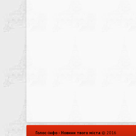
Голос-інфо - Новини твого міста
© 2016