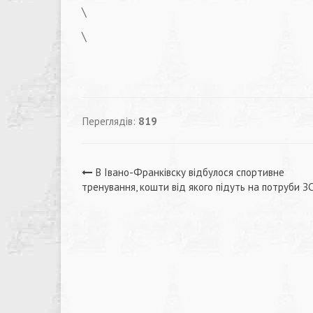
\
\
Переглядів:
819
Навігація
В Івано-Франківску відбулося спортивне
тренування, кошти від якого підуть на потруби З
записів