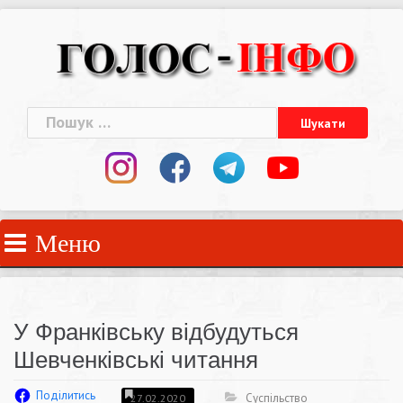
Skip
to
content
Пошук:
Меню
У Франківську відбудуться
Шевченківські читання
Поділитись
Суспільство
27.02.2020