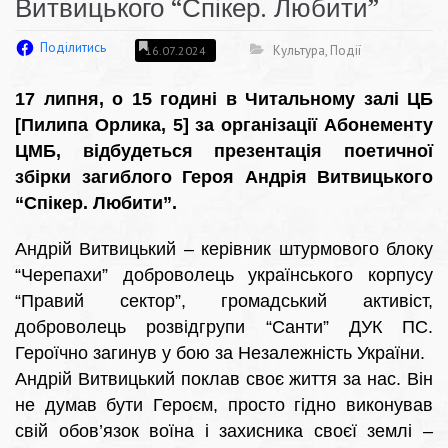
Витвицького “Спікер. Любити”
Поділитись
Культура
,
Події
16.07.2024
17 липня, о 15 годині в Читальному залі ЦБ
[Пилипа Орлика, 5] за організації Абонементу
ЦМБ, відбудеться презентація поетичної
збірки загиблого Героя Андрія Витвицького
“Спікер. Любити”.
Андрій Витвицький – керівник штурмового блоку
“Черепахи” доброволець українського корпусу
“Правий сектор”, громадський активіст,
доброволець розвідгрупи “Санти” ДУК ПС.
Героїчно загинув у бою за Незалежність України.
Андрій Витвицький поклав своє життя за нас. Він
не думав бути Героєм, просто гідно виконував
свій обов’язок воїна і захисника своєї землі –