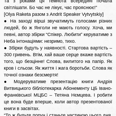
Та з роками ця темнота всередині почала
світлішати. Бо час не лікує, час прояснює!”
[Olya Raketa разом з Andrit Speaker Vytvytskiy]
● На заході вірші звучатимуть голосами різних
людей, бо ж Янголи не мають голосу. Хоча, ми
певні, автор збірки “Спікер. Любити” керуватиме з
Неба інтонаціями: незримо, тихо.
● Збірки будуть у наявності. Стартова вартість –
300 гривень. Втім, хай ваше серце вкаже вартість
того, що безцінне! Слова, вилитого на папір. Як
кров і сльози. Як життя і жага боротьби. Слова як
точної ознаки безсмертя!
● Модеруватиме презентацію книги Андрія
Витвицького бібліотекарка Абонементу ЦБ Івано-
Франківської МЦБС – Тетяна Нємцева. І робити
це вона буде вперше, коли автор презентованої
книги в засвітах.
“То ж будьте поруч і станьте частиною цього дня.