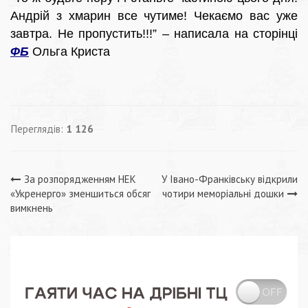
Андрій з хмарин все чутиме! Чекаємо вас уже
завтра. Не пропустить!!!” – написала на сторінці
ФБ
Ольга Криста
Переглядів:
1 126
Навігація
За розпорядженням НЕК
У Івано-Франківську відкрили
«Укренерго» зменшиться обсяг
чотири меморіальні дошки
записів
вимкнень