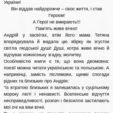
України!
Він віддав найдорожче – своє життя, і став
Героєм!
А Герої не вмирають!!!
Пам’ять живе вічно!
Андрій у засвітах, втім його мама Тетяна
впорядкувала й видала цю збірку як згусток
світла людської душі! Душі, котра живе вічно й
відчуває кожнісіньку згадку, молитву.
Особливістю книги є те, що вона двомовна:
поезії можна читати українською та польською. А
наприкінці, замість післямови, щемкі спогади
рідних та близьких про Андрія:
“Із втратою близьких я залишилась у суцільному
мороку люті і ненависті. Вселенське відчуття
несправедливості, розпач і безсилля застилають
мої очі на віки вічні.