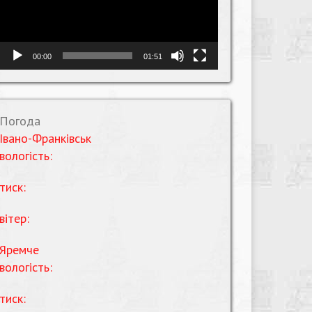
00:00
01:51
Погода
Івано-Франківськ
вологість:
тиск:
вітер:
Яремче
вологість:
тиск: