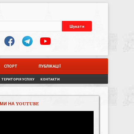
СПОРТ
ПУБЛІКАЦІЇ
ТЕРИТОРІЯ УСПІХУ
КОНТАКТИ
МИ НА YOUTUBE
Відеопрогравач