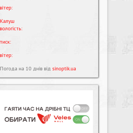
вітер:
Калуш
вологість:
тиск:
вітер:
Погода на 10 днів від
sinoptik.ua