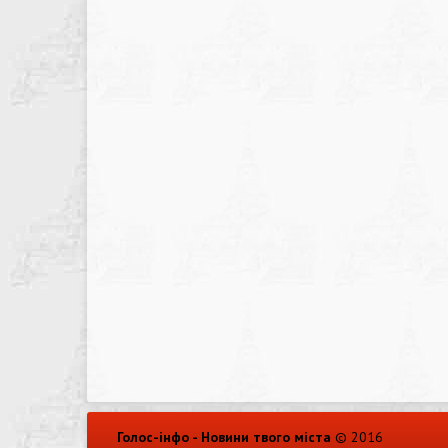
Голос-інфо - Новини твого міста
© 2016