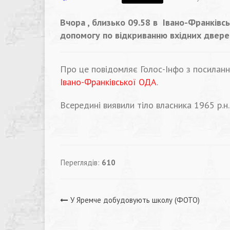
Вчора , близько 09.58 в Івано-Франківс
допомогу по відкриванню вхідних двере
Про це повідомляє Голос-Інфо з посилан
Івано-Франківської ОДА
.
Всередині виявили тіло власника 1965 р.н.
Переглядів:
610
Навігація
У Яремче добудовують школу (ФОТО)
записів