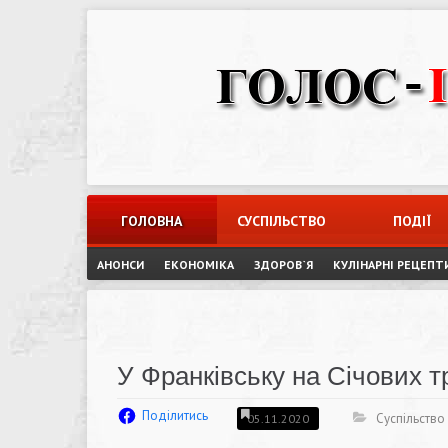
Skip
to
content
ГОЛОВНА
СУСПІЛЬСТВО
ПОДІЇ
АНОНСИ
ЕКОНОМІКА
ЗДОРОВ`Я
КУЛІНАРНІ РЕЦЕПТ
У Франківську на Січових
Поділитись
Суспільство
05.11.2020