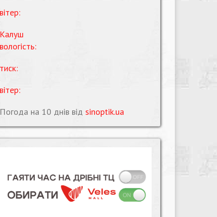
вітер:
Калуш
вологість:
тиск:
вітер:
Погода на 10 днів від
sinoptik.ua