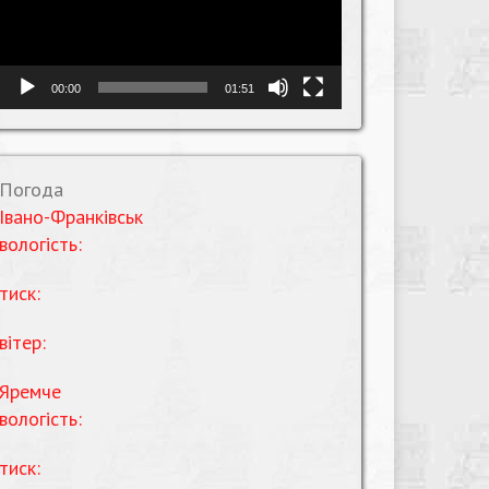
00:00
01:51
Погода
Івано-Франківськ
вологість:
тиск:
вітер:
Яремче
вологість:
тиск: