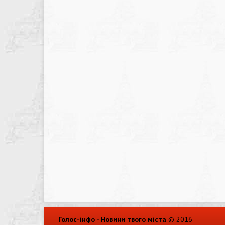
Голос-інфо - Новини твого міста
© 2016