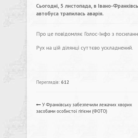
Сьогодні, 5 листопада, в Івано-Франківс
автобуса трапилась аварія.
Про це повідомляє Голос-Інфо з посиланн
Рух на цій ділянці суттєво ускладнений.
Переглядів:
612
Навігація
У Франківську забезпечили лежачих хворих
засобами особистої гігієни (ФОТО)
записів