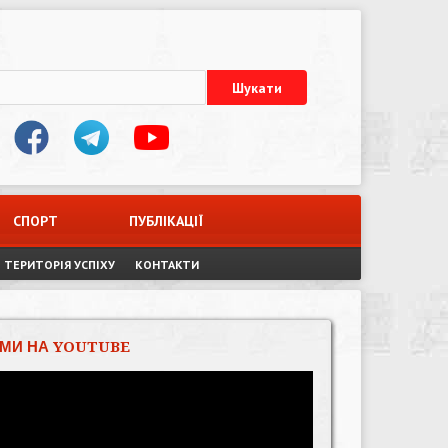
СПОРТ
ПУБЛІКАЦІЇ
ТЕРИТОРІЯ УСПІХУ
КОНТАКТИ
МИ НА YOUTUBE
Відеопрогравач