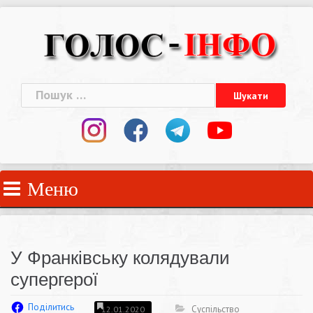
Skip
to
content
Пошук:
Меню
У Франківську колядували
супергерої
Поділитись
Суспільство
12.01.2020