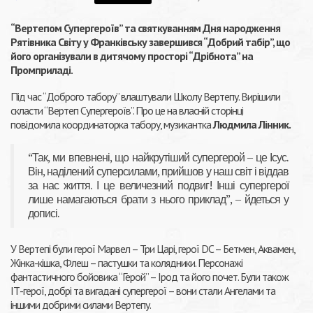
“Вертепом Супергероїв” та святкуванням Дня народження
Рятівника Світу у Франківську завершився “Добрий табір”, що
його організували в дитячому просторі “Дрібнота” на
Промприладі.
Під час “Доброго табору” влаштували Школу Вертепу. Вирішили
скласти “Вертеп Супергероїв”. Про це на власній сторінці
повідомила координаторка табору, музикантка
Людмила Лінник.
“Так, ми впевнені, що найкрутіший супергерой – це Ісус.
Він, наділений суперсилами, прийшов у наш світ і віддав
за нас життя. І це величезний подвиг! Інші супергерої
лише намагаються брати з нього приклад”, – йдеться у
дописі.
У Вертепі були герої Марвел – Три Царі, герої DC – Бетмен, Аквамен,
Жінка-кішка, Флеш – пастушки та колядники. Персонажі
фантастичного бойовика “Герой” – Ірод та його почет. Були також
ІТ-герої, добрі та вигадані супергерої – вони стали Ангелами та
іншими добрими силами Вертепу.