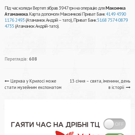
Під час коляди Вертеп зібрав 3947 грн на операцію для
Максимка
Атаманюка
. Карта допомоги Максимкові Приват Банк
4149 4390
1176 2493
(Атаманюк Андрій – тато), Приват Банк
5168 7574 0879
4735
(Атаманюк Андрій-тато).
Переглядів:
608
Навігація
Церква у Крилосі може
13 січня – свята, іменини, день
стати музейним експонатом
в історії
записів