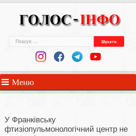
Skip
to
content
Пошук:
Меню
У Франківську
фтизіопульмонологічний центр не