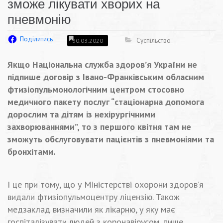
зможе лікувати хворих на
пневмонію
Поділитись
Суспільство
30.03.2020
Якщо Національна служба здоров’я України не
підпише договір з Івано-Франківським обласним
фтизіопульмонологічним центром стосовно
медичного пакету послуг “стаціонарна допомога
дорослим та дітям із нехірургічними
захворюваннями”, то з першого квітня там не
зможуть обслуговувати пацієнтів з пневмоніями та
бронхітами.
І це при тому, що у Міністерстві охорони здоров’я
видали фтизіопульмоцентру ліцензію. Також
медзаклад визначили як лікарню, у яку має
госпіталізувати людей з коронавірусом, пише