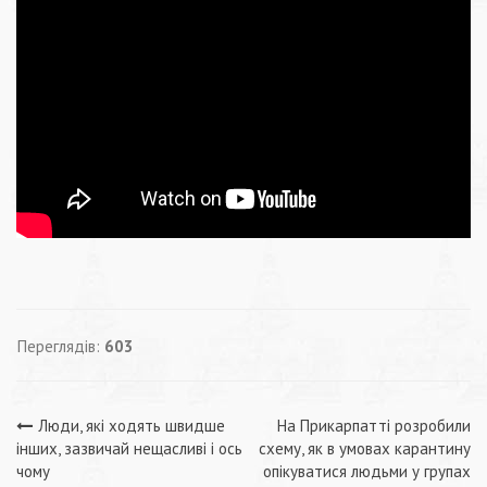
Переглядів:
603
Навігація
Люди, які ходять швидше
На Прикарпатті розробили
інших, зазвичай нещасливі і ось
схему, як в умовах карантину
чому
опікуватися людьми у групах