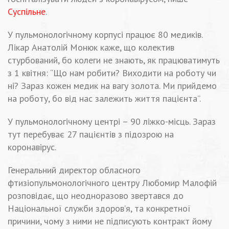
Суспільне
.
У пульмонологічному корпусі працює 80 медиків.
Лікар Анатолій Монюк каже, що колектив
стурбований, бо колеги не знають, як працюватимуть
з 1 квітня: “Що нам робити? Виходити на роботу чи
ні? Зараз кожен медик на вагу золота. Ми прийдемо
на роботу, бо від нас залежить життя пацієнта”.
У пульмонологічному центрі – 90 ліжко-місць. Зараз
тут перебуває 27 пацієнтів з підозрою на
коронавірус.
Генеральний директор обласного
фтизіопульмонологічного центру Любомир Малофій
розповідає, що неодноразово звертався до
Національної служби здоров’я, та конкретної
причини, чому з ними не підписують контракт йому