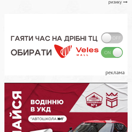
записів
ризику