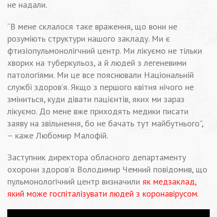
не надали.
“В мене склалося таке враження, що вони не
розуміють структури нашого закладу. Ми є
фтизіопульмонолігчний центр. Ми лікуємо не тільки
хворих на туберкульоз, а й людей з легеневими
патологіями. Ми це все пояснювали Національній
службі здоров’я. Якщо з першого квітня нічого не
зміниться, куди дівати пацієнтів, яких ми зараз
лікуємо. До мене вже приходять медики писати
заяву на звільнення, бо не бачать тут майбутнього”,
– каже Любомир Малофій.
Заступник директора обласного департаменту
охорони здоров’я Володимир Чемний повідомив, що
пульмонологічний центр визначили
як медзаклад,
який може госпіталізувати людей з коронавірусом.