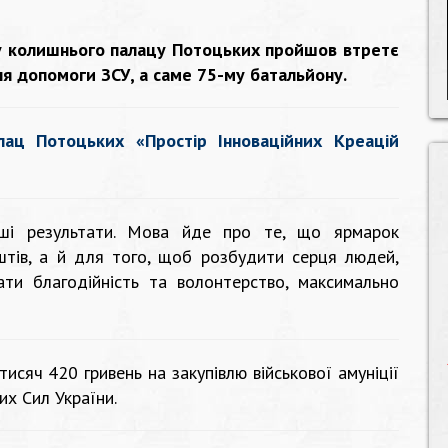
су колишнього палацу Потоцьких пройшов втретє
ля допомоги ЗСУ, а саме 75-му батальйону.
лац Потоцьких «Простір Інноваційних Креацій
оші результати. Мова йде про те, що ярмарок
штів, а й для того, щоб розбудити серця людей,
ати благодійність та волонтерство, максимально
исяч 420 гривень на закупівлю військової амуніції
х Сил України.