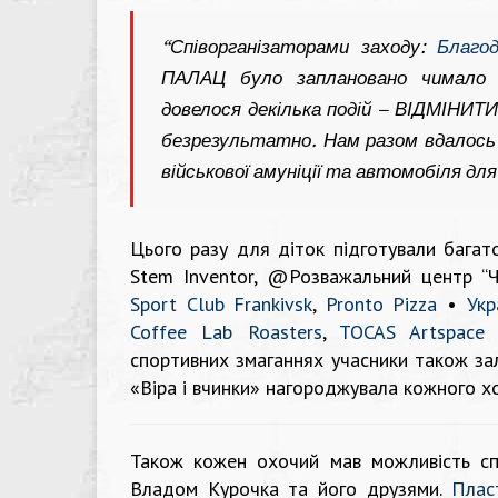
“Співорганізаторами заходу:
Благод
ПАЛАЦ було заплановано чимало 
довелося декілька подій – ВІДМІНИТИ
безрезультатно. Нам разом вдалось 
військової амуніції та автомобіля дл
Цього разу для діток підготували багат
Stem Inventor, @Розважальний центр “
Sport Club Frankivsk
,
Pronto Pizza
•
Укр
Coffee Lab Roasters
,
TOCAS Artspace
з
спортивних змаганнях учасники також за
«Віра і вчинки» нагороджувала кожного х
Також кожен охочий мав можливість сп
Владом Курочка та його друзями.
Плас