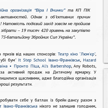
ійна організація “Віра І Вчинки”
та КП ПІК
активностей. Однак з об’єктивних причин
! Натомість подієвий захід зовсім не пройшов
зібрати – 19 тисяч 420 гривень на закупівлю
я 75-батальйону Збройних Сил України”.
о призів від наших спонсорів:
Театр кіно “Люм’єр”
,
Чубі бум”
It Step School Івано-Франківськ
,
Hazard
аїна • Пронто Піца
,
Al’s Barbershop
, Any Robots,
а активний продаж на Дитячому ярмарку. У
лишилися щасливими, адже Благодійна організація
ороші результати.
робувати себе у батлах із брейк-дансу разом з
т Івано-Франківська
нікого не залишив голодним,