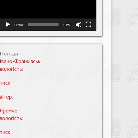
00:00
01:51
Погода
Івано-Франківськ
вологість:
тиск:
вітер:
Яремче
вологість:
тиск: