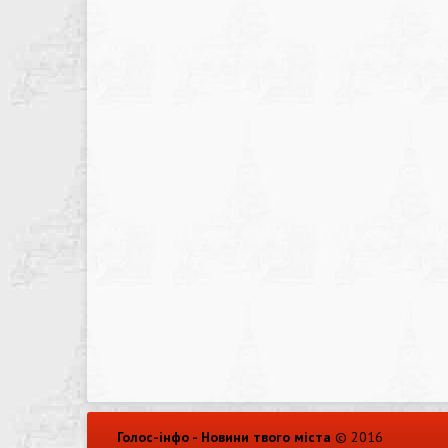
Голос-інфо - Новини твого міста
© 2016