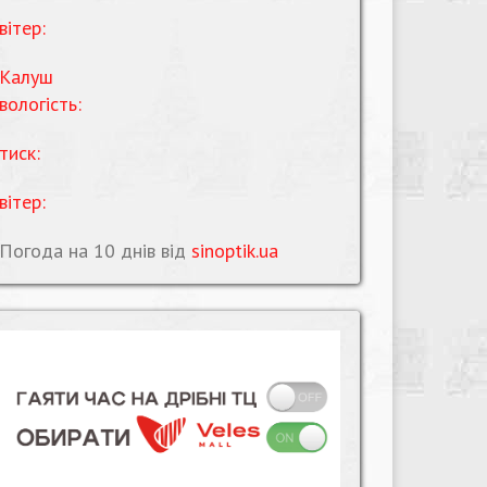
вітер:
Калуш
вологість:
тиск:
вітер:
Погода на 10 днів від
sinoptik.ua