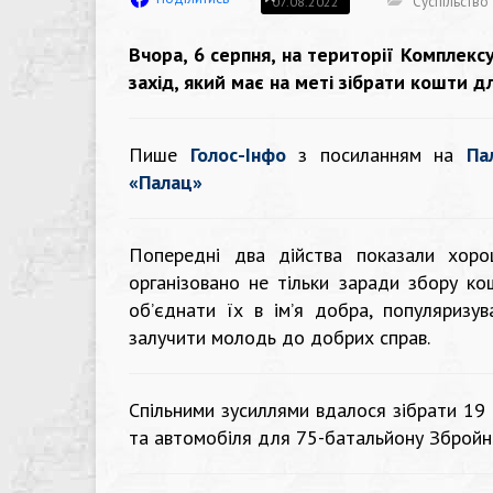
Суспільство
07.08.2022
Вчора, 6 серпня, на території Комплек
захід, який має на меті зібрати кошти д
Пише
Голос-Інфо
з посиланням на
Па
«Палац»
Попередні два дійства показали хор
організовано не тільки заради збору ко
об’єднати їх в ім’я добра, популяризув
залучити молодь до добрих справ.
Спільними зусиллями вдалося зібрати 19 т
та автомобіля для 75-батальйону Збройни