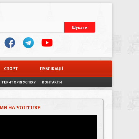
СПОРТ
ПУБЛІКАЦІЇ
ТЕРИТОРІЯ УСПІХУ
КОНТАКТИ
МИ НА YOUTUBE
Відеопрогравач