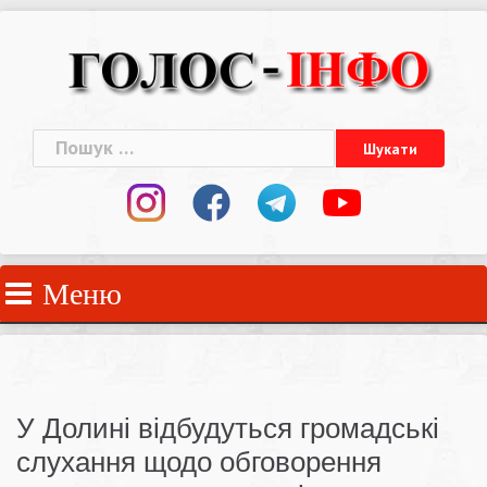
Skip
to
content
Пошук:
Меню
У Долині відбудуться громадські
слухання щодо обговорення