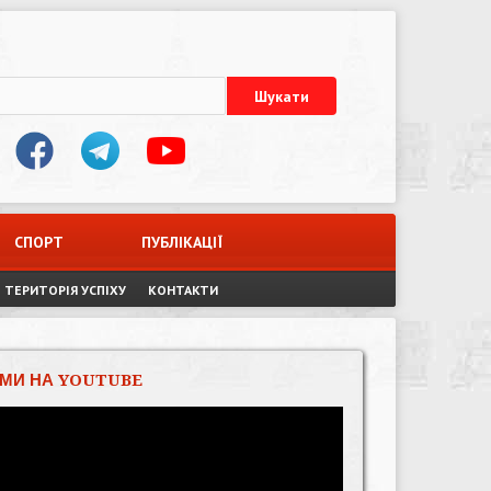
СПОРТ
ПУБЛІКАЦІЇ
ТЕРИТОРІЯ УСПІХУ
КОНТАКТИ
МИ НА YOUTUBE
Відеопрогравач