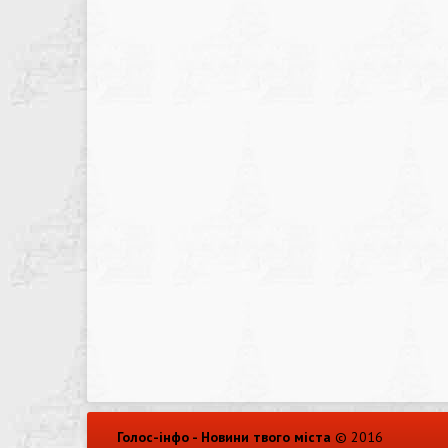
Голос-інфо - Новини твого міста
© 2016