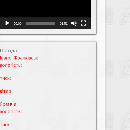
00:00
01:51
Погода
Івано-Франківськ
вологість:
тиск:
вітер:
Яремче
вологість:
тиск: