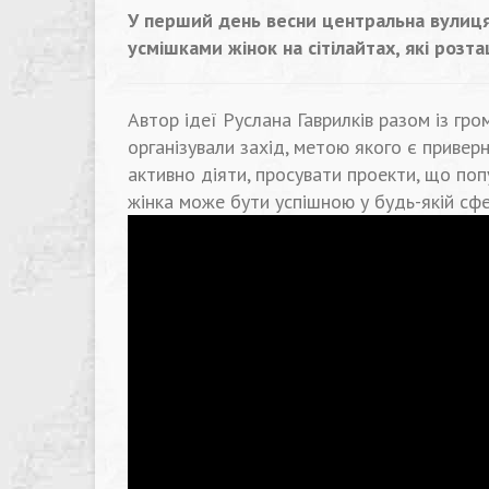
У перший день весни центральна вулиця
усмішками жінок на сітілайтах, які розт
Автор ідеї Руслана Гаврилків разом із гр
організували захід, метою якого є приверн
активно діяти, просувати проекти, що по
жінка може бути успішною у будь-якій сфе