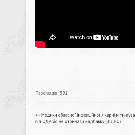
Переглядів:
592
Навігація
Медики обласної інфекційної лікарні мітингув
під ОДА бо не отримали надбавку (ВІДЕО)
записів