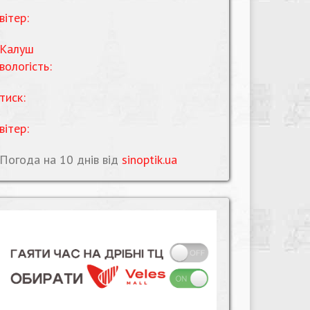
вітер:
Калуш
вологість:
тиск:
вітер:
Погода на 10 днів від
sinoptik.ua