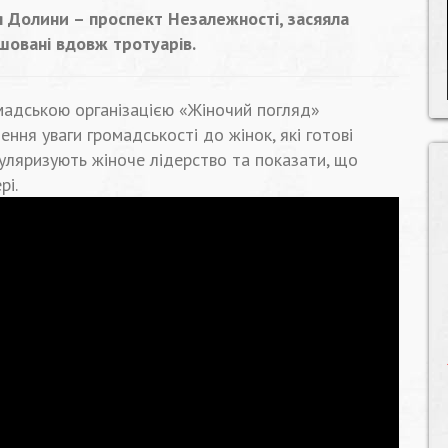
 Долини – проспект Незалежності, засяяла
ашовані вдовж тротуарів.
омадською організацією «Жіночий погляд»
ення уваги громадськості до жінок, які готові
пуляризують жіноче лідерство та показати, що
рі.