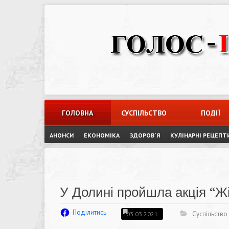
Skip
to
content
ГОЛОВНА
СУСПІЛЬСТВО
ПОДІЇ
АНОНСИ
ЕКОНОМІКА
ЗДОРОВ`Я
КУЛІНАРНІ РЕЦЕПТ
У Долині пройшла акція “Жі
Поділитись
Суспільство
03.03.2021