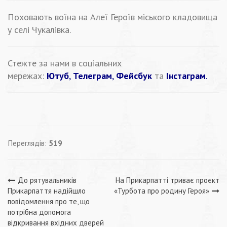
Поховають воїна на Алеї Героїв міського кладовища
у селі Чукалівка.
Стежте за нами в соціальних
мережах:
Ютуб
,
Телеграм
,
Фейсбук
та
Інстаграм
.
Переглядів:
519
Навігація
До рятувальників
На Прикарпатті триває проєкт
Прикарпаття надійшло
«Турбота про родину Героя»
записів
повідомлення про те, що
потрібна допомога
відкривання вхідних дверей