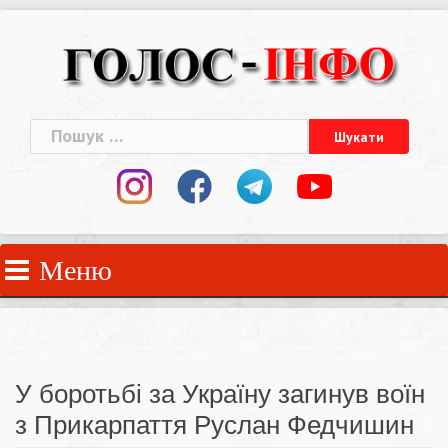
Skip
to
content
Пошук:
Меню
У боротьбі за Україну загинув воїн
з Прикарпаття Руслан Федчишин