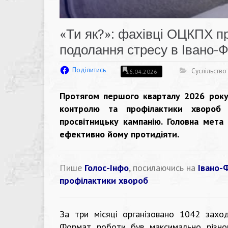
«Ти як?»: фахівці ОЦКПХ п
подолання стресу в Івано-Ф
Поділитись
Суспільство
16.04.2026
Протягом першого кварталу 2026 року 
контролю та профілактики хвороб 
просвітницьку кампанію. Головна мета
ефективно йому протидіяти.
Пише
Голос-Інфо
, посилаючись на
Івано-
профілактики хвороб
За три місяці організовано 1042 захо
Формат роботи був максимально різном