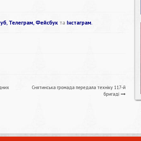
уб
,
Телеграм
,
Фейсбук
та
Інстаграм
.
ндних
Снятинська громада передала техніку 117-й
бригаді