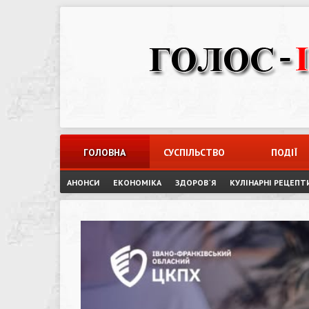
Skip
to
content
ГОЛОВНА
СУСПІЛЬСТВО
ПОДІЇ
АНОНСИ
ЕКОНОМІКА
ЗДОРОВ`Я
КУЛІНАРНІ РЕЦЕПТ