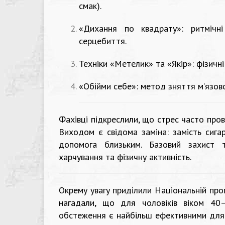
смак).
«Дихання по квадрату»: ритмічн
серцебиття.
Техніки «Метелик» та «Якір»: фізичн
«Обійми себе»: метод зняття м’язово
Фахівці підкреслили, що стрес часто пров
Виходом є свідома заміна: замість сига
допомога близьким. Базовий захист 
харчування та фізичну активність.
Окрему увагу приділили Національній про
нагадали, що для чоловіків віком 40
обстеження є найбільш ефективними для 