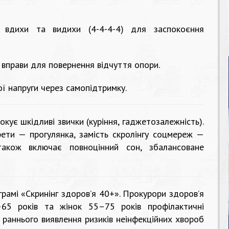
і вдихи та видихи (4-4-4-4) для заспокоєння
і вправи для повернення відчуття опори.
ї напруги через самопідтримку.
окує шкідливі звички (куріння, гаджетозалежність).
рети — прогулянка, замість скролінгу соцмереж —
також включає повноцінний сон, збалансоване
грамі «Скринінг здоров’я 40+». Прокурори здоров’я
–65 років та жінок 55–75 років профілактичні
раннього виявлення ризиків неінфекційних хвороб