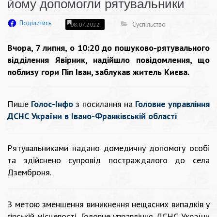
йому допомогли рятувальники
Поділитись
Суспільство
08.07.2022
Вчора, 7 липня, о 10:20 до пошуково-рятувального
відділення Явірник, надійшло повідомлення, що
поблизу гори Піп Іван, заблукав житель Києва.
Пише
Голос-Інфо
з посилання на
Головне управління
ДСНС України в Івано-Франківській області
Рятувальниками надано домедичну допомогу особі
та здійснено супровід постраждалого до села
Дземброня.
З метою зменшення виникнення нещасних випадків у
гірській місцевості, Головне управління ДСНС України