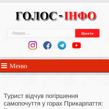
Skip
to
content
Пошук:
Меню
Турист відчув погіршення
самопочуття у горах Прикарпаття: