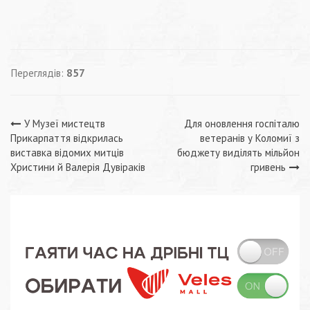
Переглядів:
857
Навігація
У Музеї мистецтв
Для оновлення госпіталю
Прикарпаття відкрилась
ветеранів у Коломиї з
записів
виставка відомих митців
бюджету виділять мільйон
Христини й Валерія Дувіраків
гривень