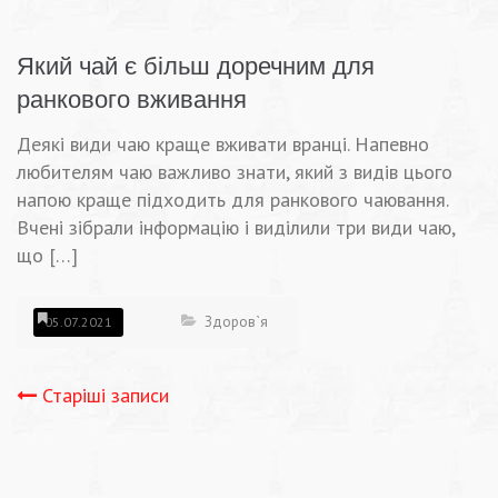
Який чай є більш доречним для
ранкового вживання
Деякі види чаю краще вживати вранці. Напевно
любителям чаю важливо знати, який з видів цього
напою краще підходить для ранкового чаювання.
Вчені зібрали інформацію і виділили три види чаю,
що […]
Здоров`я
05.07.2021
Навігація
Старіші записи
записів