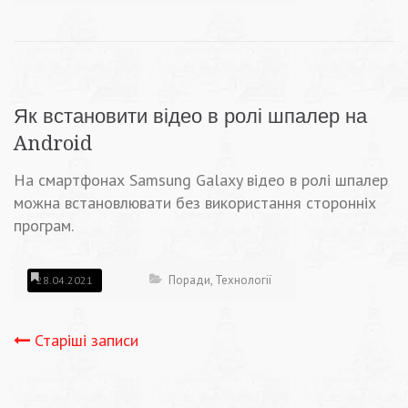
Як встановити відео в ролі шпалер на
Android
На смартфонах Samsung Galaxy відео в ролі шпалер
можна встановлювати без використання сторонніх
програм.
Поради
,
Технології
28.04.2021
Навігація
Старіші записи
записів