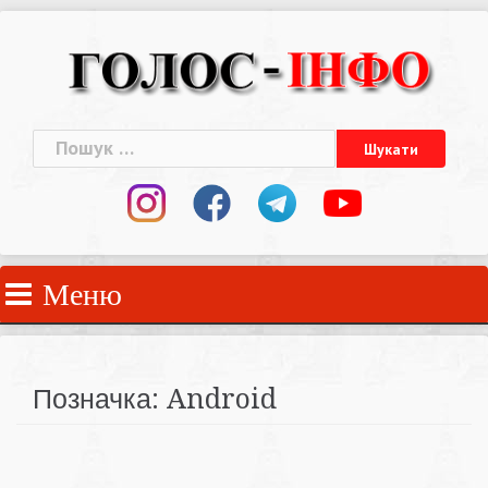
Skip
to
content
Пошук:
Меню
Позначка:
Android