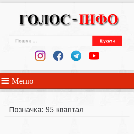
Skip
to
content
Пошук:
Меню
Позначка:
95 кваптал