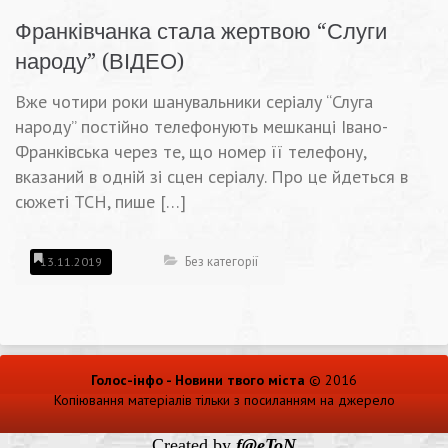
Франківчанка стала жертвою “Слуги
народу” (ВІДЕО)
Вже чотири роки шанувальники серіалу “Слуга
народу” постійно телефонують мешканці Івано-
Франківська через те, що номер її телефону,
вказаний в одній зі сцен серіалу. Про це йдеться в
сюжеті ТСН, пише […]
Без категорії
13.11.2019
Голос-інфо - Новини твого міста
© 2016
Копіювання матеріалів тільки з посиланням на джерело
Created by
f@eToN