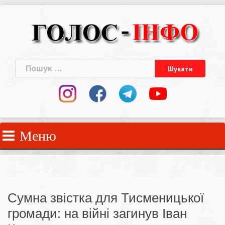
Skip
to
content
Пошук:
Меню
Сумна звістка для Тисменицької
громади: на війні загинув Іван