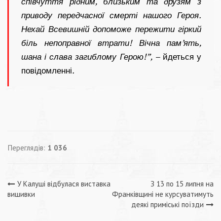
співчуття рідним, близьким та друзям з
приводу передчасної смерті нашого Героя.
Нехай Всевишній допоможе пережити гіркий
біль непоправної втрати!
Вічна пам’ять,
шана і слава загиблому Герою!”, –
йдеться у
повідомленні
.
Переглядів:
1 036
Навігація
У Калуші відбулася виставка
З 13 по 15 липня на
вишивки
Франківщині не курсуватимуть
записів
деякі приміські поїзди