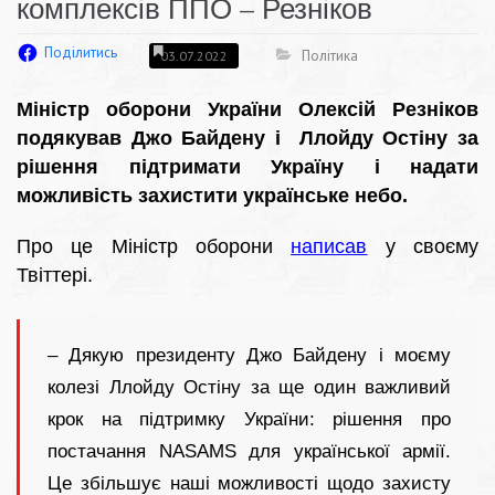
комплексів ППО – Резніков
Поділитись
Політика
03.07.2022
Міністр оборони України Олексій Резніков
подякував Джо Байдену і Ллойду Остіну за
рішення підтримати Україну і надати
можливість захистити українське небо.
Про це Міністр оборони
написав
у своєму
Твіттері.
– Дякую президенту Джо Байдену і моєму
колезі Ллойду Остіну за ще один важливий
крок на підтримку України: рішення про
постачання NASAMS для української армії.
Це збільшує наші можливості щодо захисту