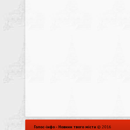
Голос-інфо - Новини твого міста
© 2016