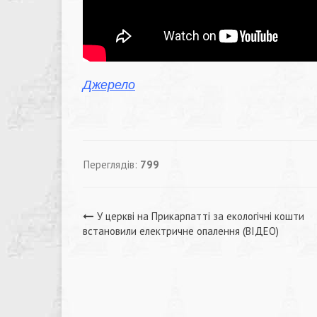
Джерело
Переглядів:
799
Навігація
У церкві на Прикарпатті за екологічні кошти
встановили електричне опалення (ВІДЕО)
записів