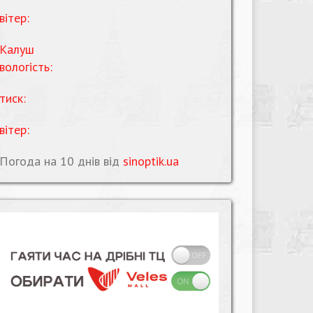
вітер:
Калуш
вологість:
тиск:
вітер:
Погода на 10 днів від
sinoptik.ua