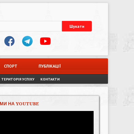
СПОРТ
ПУБЛІКАЦІЇ
ТЕРИТОРІЯ УСПІХУ
КОНТАКТИ
МИ НА YOUTUBE
Відеопрогравач