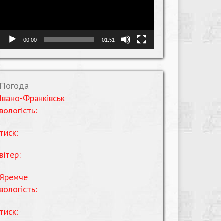
00:00
01:51
Погода
Івано-Франківськ
вологість:
тиск:
вітер:
Яремче
вологість:
тиск: