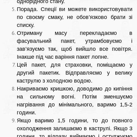
однорідного стану.
Порада. Спеції ви можете використовувати
по своєму смаку, не обов’язково брати зі
списку.
Отриману масу перекладаємо в
фасувальний пакет, утрамбовуємо і
зав’язуємо так, щоб вийшло все повітря.
Інакше під час варіння пакет лопне.
Цей пакет, для страховки, поміщаємо у
другий пакетик. Відправляємо у велику
каструлю з холодною водою.
Накриваємо кришкою, доводимо до кипіння
на сильному вогні. Потім зменшуємо
нагрівання до мінімального, варимо 1,5-2
години.
Якщо варимо 1,5 години, то до повного
охолодження залишаємо в каструлі. Якщо 3
години, то відразу виймаємо і остуджуємо