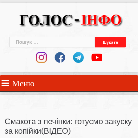
Skip
to
content
Пошук:
Меню
Смакота з печінки: готуємо закуску
за копійки(ВІДЕО)