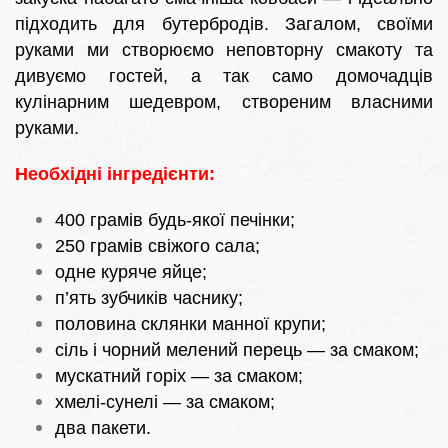
підходить для бутербродів. Загалом, своїми
руками ми створюємо неповторну смакоту та
дивуємо гостей, а так само домочадців
кулінарним шедевром, створеним власними
руками.
Необхідні інгредієнти:
400 грамів будь-якої печінки;
250 грамів свіжого сала;
одне куряче яйце;
п’ять зубчиків часнику;
половина склянки манної крупи;
сіль і чорний мелений перець — за смаком;
мускатний горіх — за смаком;
хмелі-сунелі — за смаком;
два пакети.