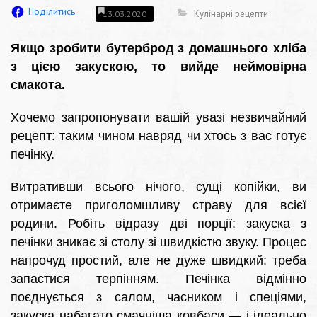
Поділитись
Кулінарні рецепти
13.03.2020
Якщо зробити бутерброд з домашнього хліба
з цією закускою, то вийде неймовірна
смакота.
Хочемо запропонувати вашій увазі незвичайний
рецепт: таким чином навряд чи хтось з вас готує
печінку.
Витративши всього нічого, сущі копійки, ви
отримаєте приголомшливу страву для всієї
родини. Робіть відразу дві порції: закуска з
печінки зникає зі столу зі швидкістю звуку. Процес
напрочуд простий, але не дуже швидкий: треба
запастися терпінням. Печінка відмінно
поєднується з салом, часником і спеціями,
закуска набагато смачніша ковбаси — і ідеально