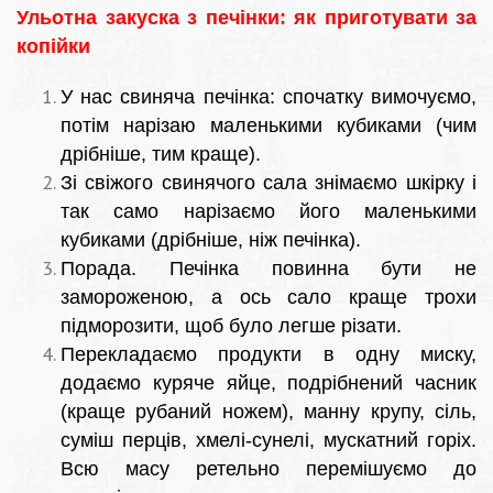
Ульотна закуска з печінки: як приготувати за
копійки
У нас свиняча печінка: спочатку вимочуємо,
потім нарізаю маленькими кубиками (чим
дрібніше, тим краще).
Зі свіжого свинячого сала знімаємо шкірку і
так само нарізаємо його маленькими
кубиками (дрібніше, ніж печінка).
Порада. Печінка повинна бути не
замороженою, а ось сало краще трохи
підморозити, щоб було легше різати.
Перекладаємо продукти в одну миску,
додаємо куряче яйце, подрібнений часник
(краще рубаний ножем), манну крупу, сіль,
суміш перців, хмелі-сунелі, мускатний горіх.
Всю масу ретельно перемішуємо до