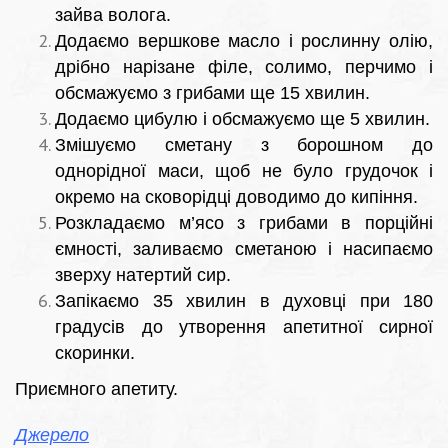
зайва волога.
Додаємо вершкове масло і рослинну олію,
дрібно нарізане філе, солимо, перчимо і
обсмажуємо з грибами ще 15 хвилин.
Додаємо цибулю і обсмажуємо ще 5 хвилин.
Змішуємо сметану з борошном до
однорідної маси, щоб не було грудочок і
окремо на сковорідці доводимо до кипіння.
Розкладаємо м’ясо з грибами в порційні
ємності, заливаємо сметаною і насипаємо
зверху натертий сир.
Запікаємо 35 хвилин в духовці при 180
градусів до утворення апетитної сирної
скоринки.
Приємного апетиту.
Джерело