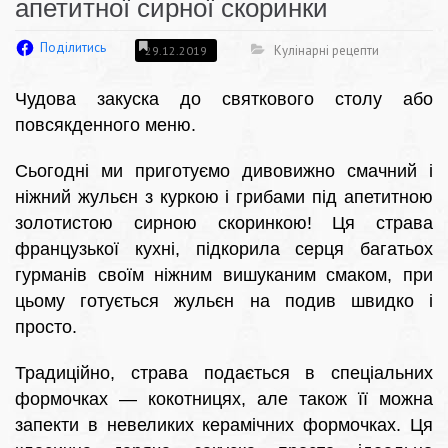
апетитної сирної скоринки
Поділитись
Кулінарні рецепти
29.12.2019
Чудова закуска до святкового столу або
повсякденного меню.
Сьогодні ми приготуємо дивовижно смачний і
ніжний жульєн з куркою і грибами під апетитною
золотистою сирною скоринкою! Ця страва
французької кухні, підкорила серця багатьох
гурманів своїм ніжним вишуканим смаком, при
цьому готується жульєн на подив швидко і
просто.
Традиційно, страва подається в спеціальних
формочках — кокотницях, але також її можна
запекти в невеликих керамічних формочках. Ця