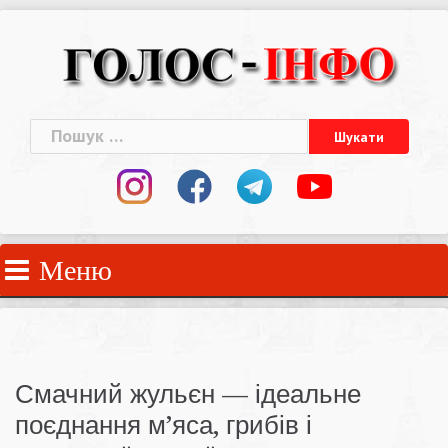
Skip
to
content
Пошук:
Меню
Смачний жульєн — ідеальне
поєднання м’яса, грибів і