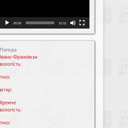
00:00
01:51
Погода
Івано-Франківськ
вологість:
тиск:
вітер:
Яремче
вологість:
тиск: