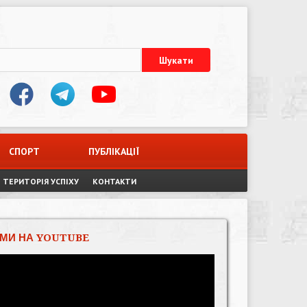
СПОРТ
ПУБЛІКАЦІЇ
ТЕРИТОРІЯ УСПІХУ
КОНТАКТИ
МИ НА YOUTUBE
Відеопрогравач