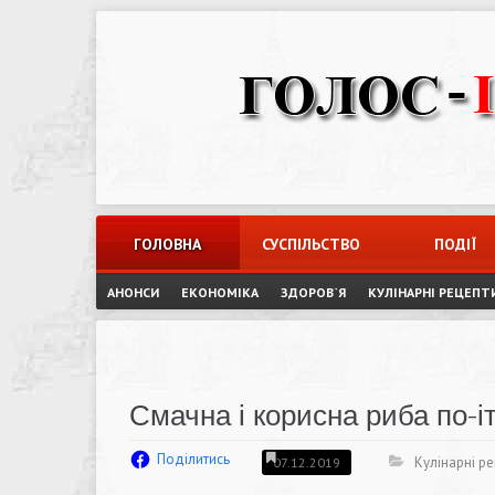
Skip
to
content
ГОЛОВНА
СУСПІЛЬСТВО
ПОДІЇ
АНОНСИ
ЕКОНОМІКА
ЗДОРОВ`Я
КУЛІНАРНІ РЕЦЕПТ
Смачна і корисна риба по-і
Поділитись
Кулінарні р
07.12.2019