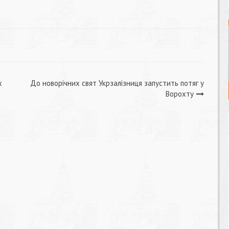
х
До новорічних свят Укрзалізниця запустить потяг у
Ворохту