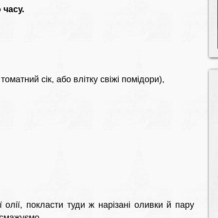
 часу.
томатний сік, або влітку свіжі помідори),
 олії, покласти туди ж нарізані оливки й пару
бсмажуємо.