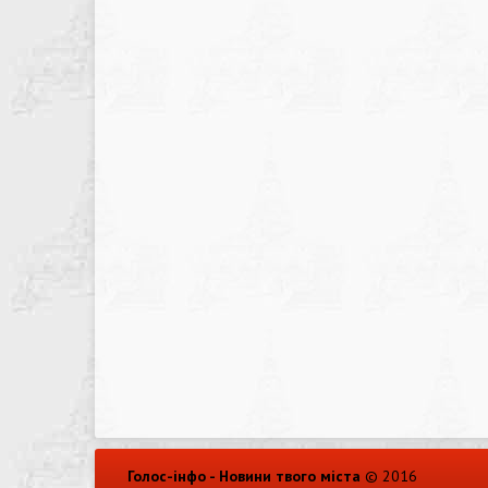
Голос-інфо - Новини твого міста
© 2016