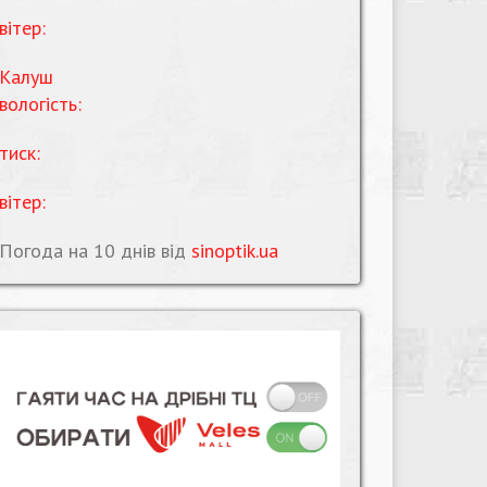
вітер:
Калуш
вологість:
тиск:
вітер:
Погода на 10 днів від
sinoptik.ua