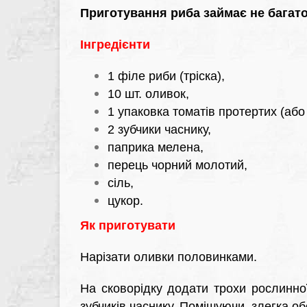
Приготування риба займає не багато
Інгредієнти
1 філе риби (тріска),
10 шт. оливок,
1 упаковка томатів протертих (або 
2 зубчики часнику,
паприка мелена,
перець чорний молотий,
сіль,
цукор.
Як приготувати
Нарізати оливки половинками.
На сковорідку додати трохи рослинної
зубчиків часнику. Помішуючи, злегка о