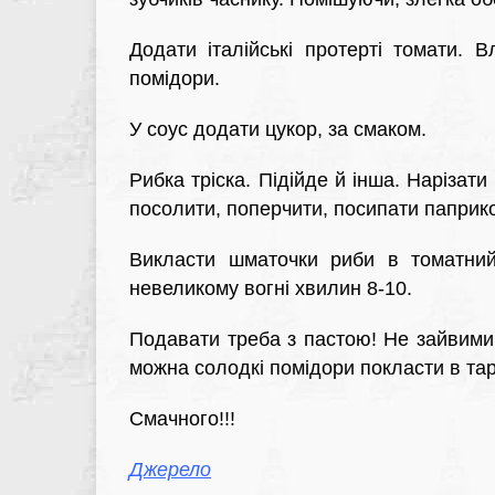
Додати італійські протерті томати. 
помідори.
У соус додати цукор, за смаком.
Рибка тріска. Підійде й інша. Нарізат
посолити, поперчити, посипати паприк
Викласти шматочки риби в томатний
невеликому вогні хвилин 8-10.
Подавати треба з пастою! Не зайвими 
можна солодкі помідори покласти в тар
Смачного!!!
Джерело