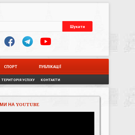
СПОРТ
ПУБЛІКАЦІЇ
ТЕРИТОРІЯ УСПІХУ
КОНТАКТИ
МИ НА YOUTUBE
Відеопрогравач