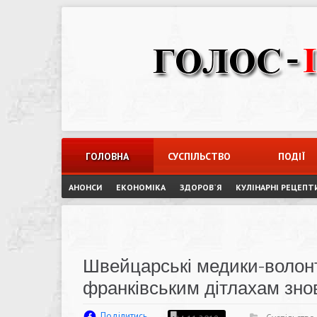
Skip
to
content
ГОЛОВНА
СУСПІЛЬСТВО
ПОДІЇ
АНОНСИ
ЕКОНОМІКА
ЗДОРОВ`Я
КУЛІНАРНІ РЕЦЕПТ
Швейцарські медики-волон
франківським дітлахам зно
Поділитись