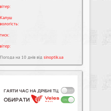
вітер:
Калуш
вологість:
тиск:
вітер:
Погода на 10 днів від
sinoptik.ua