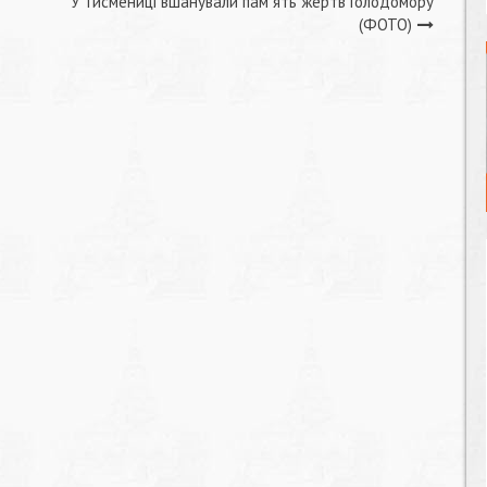
У Тисмениці вшанували пам`ять жертв Голодомору
(ФОТО)