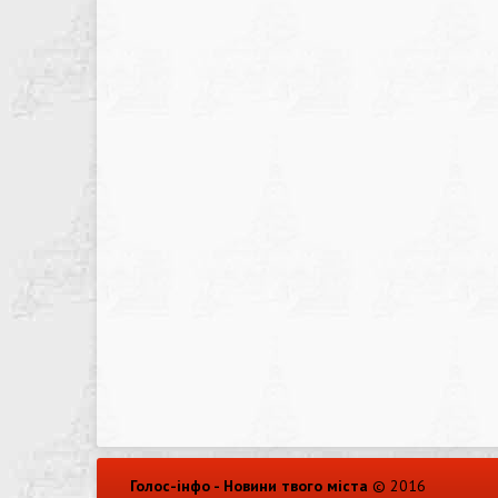
Голос-інфо - Новини твого міста
© 2016