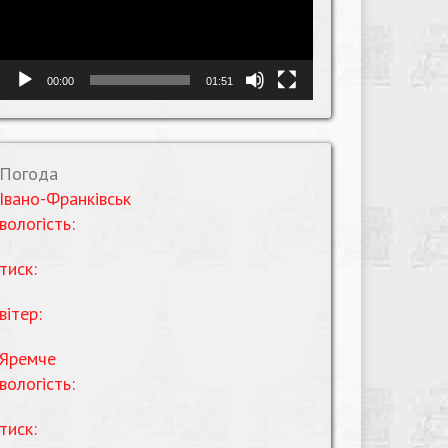
00:00
01:51
Погода
Івано-Франківськ
вологість:
тиск:
вітер:
Яремче
вологість:
тиск: