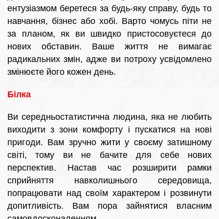
ентузіазмом беретеся за будь-яку справу, будь то
навчання, бізнес або хобі. Варто чомусь піти не
за планом, як ви швидко пристосовуєтеся до
нових обставин. Ваше життя не вимагає
радикальних змін, адже ви потроху усвідомлено
змінюєте його кожен день.
Білка
Ви середньостатистична людина, яка не любить
виходити з зони комфорту і пускатися на нові
пригоди. Вам зручно жити у своєму затишному
світі, тому ви не бачите для себе нових
перспектив. Настав час розширити рамки
сприйняття навколишнього середовища,
попрацювати над своїм характером і розвинути
допитливість. Вам пора зайнятися власним
самовдосконаленням.