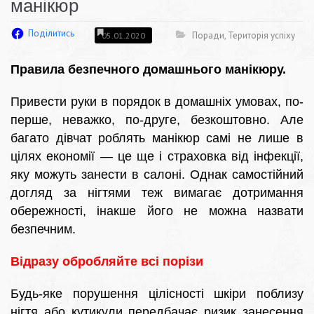
манікюр
Поділитись
Поради
,
Територія успіху
05.01.2020
Правила безпечного домашнього манікюру.
Привести руки в порядок в домашніх умовах, по-
перше, неважко, по-друге, безкоштовно. Але
багато дівчат роблять манікюр самі не лише в
цілях економії ― це ще і страховка від інфекції,
яку можуть занести в салоні. Однак самостійний
догляд за нігтями теж вимагає дотримання
обережності, інакше його не можна назвати
безпечним.
Відразу обробляйте всі порізи
Будь-яке порушення цілісності шкіри поблизу
нігтя або кутикули передбачає ризик занесення