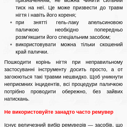
призначенням, не можна чинити сильний
тиск на неї. Це може призвести до травм
нігтя і навіть його кореня;
при знятті гель-лаку апельсиновою
паличкою необхідно попередньо
розм’якшити його спеціальним засобом;
використовувати можна тільки скошений
край палички.
Пошкодити корінь нігтя при неправильному
застосуванні інструменту досить просто, а от
загоюються такі травми нешвидко. Щоб уникнути
неприємних інцидентів, всі процедури паличкою
потрібно проводити обережно, без зайвих
натискань.
Не використовуйте занадто часто ремувер
Існує величезний вибір ремуверів ― засобів, що