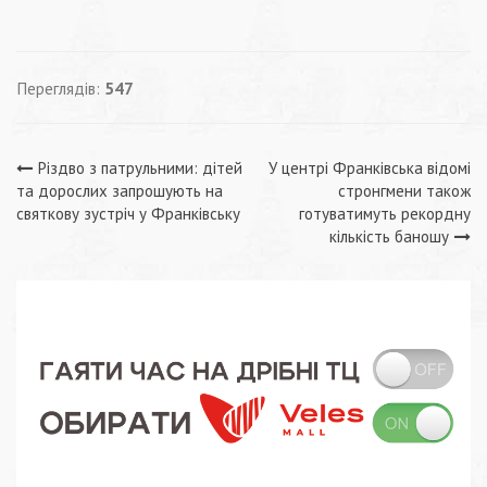
Переглядів:
547
Навігація
Різдво з патрульними: дітей
У центрі Франківська відомі
та дорослих запрошують на
стронгмени також
записів
святкову зустріч у Франківську
готуватимуть рекордну
кількість баношу