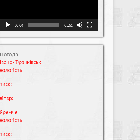
00:00
01:51
Погода
Івано-Франківськ
вологість:
тиск:
вітер:
Яремче
вологість:
тиск: