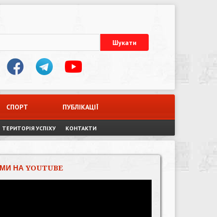
СПОРТ
ПУБЛІКАЦІЇ
ТЕРИТОРІЯ УСПІХУ
КОНТАКТИ
МИ НА YOUTUBE
Відеопрогравач