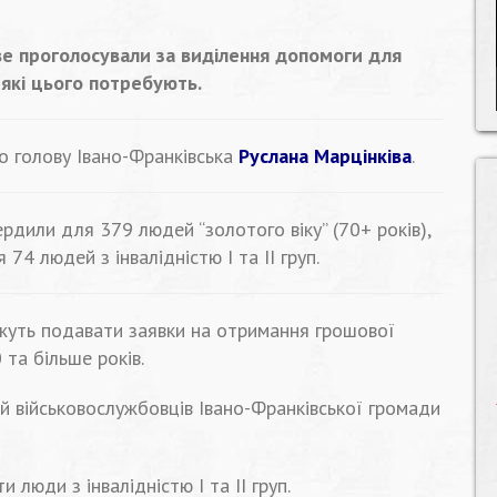
ове проголосували за виділення допомоги для
які цього потребують.
о голову Івано-Франківська
Руслана Марцінківа
.
рдили для 379 людей “золотого віку” (70+ років),
74 людей з інвалідністю I та II груп.
жуть подавати заявки на отримання грошової
 та більше років.
й військовослужбовців Івано-Франківської громади
люди з інвалідністю І та ІІ груп.