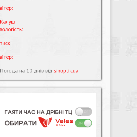
вітер:
Калуш
вологість:
тиск:
вітер:
Погода на 10 днів від
sinoptik.ua