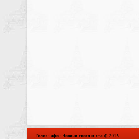
Голос-інфо - Новини твого міста
© 2016