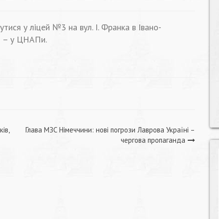
ся у ліцей №3 на вул. І. Франка в Івано-
и – у ЦНАПи.
ів,
Глава МЗС Німеччини: нові погрози Лаврова Україні –
чергова пропаганда