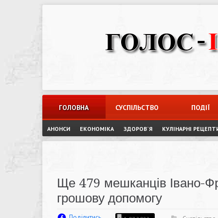
Skip
to
content
ГОЛОВНА
СУСПІЛЬСТВО
ПОДІЇ
АНОНСИ
ЕКОНОМІКА
ЗДОРОВ`Я
КУЛІНАРНІ РЕЦЕПТ
Ще 479 мешканців Івано-Фр
грошову допомогу
Поділитись